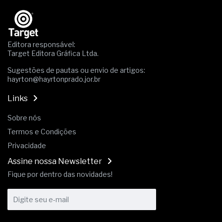
NBR ISO
Os critérios médicos da síndrome metabólica
A prevenção clínica da coceira no ânus
Os sintomas clínicos do teratoma de ovário
Editora responsável:
O tratamento médico da síndrome da fadiga
Target Editora Gráfica Ltda.
crônica
As causas médicas da queda dos cabelos ou
Sugestões de pautas ou envio de artigos:
calvície
hayrton@hayrtonprado.jor.br
Quando a gestão é o obstáculo para o resultado
positivo
Links
Os procedimentos para a inspeção em estruturas
hidráulicas de concreto de obras
Sobre nós
O movimento regular reduz em 19% o risco de
Termos e Condições
morte precoce e melhora o metabolismo
Privacidade
O desenvolvimento de indicadores nas atividades
de governança das organizações
Assine nossa Newsletter
O desenho industrial ganha espaço como
Fique por dentro das novidades!
estratégia competitiva nas empresas
As variações dimensionais dos produtos de
materiais cimentícios com fibra de vidro
A próxima vantagem competitiva não está no
modelo de IA