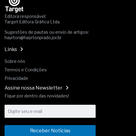
Os critérios médicos da síndrome metabólica
A prevenção clínica da coceira no ânus
Editora responsável:
Os sintomas clínicos do teratoma de ovário
Target Editora Gráfica Ltda.
O tratamento médico da síndrome da fadiga
Sugestões de pautas ou envio de artigos:
crônica
hayrton@hayrtonprado.jor.br
As causas médicas da queda dos cabelos ou
calvície
Links
Quando a gestão é o obstáculo para o resultado
positivo
Sobre nós
Os procedimentos para a inspeção em estruturas
Termos e Condições
hidráulicas de concreto de obras
O movimento regular reduz em 19% o risco de
Privacidade
morte precoce e melhora o metabolismo
Assine nossa Newsletter
O desenvolvimento de indicadores nas atividades
Fique por dentro das novidades!
de governança das organizações
O desenho industrial ganha espaço como
estratégia competitiva nas empresas
As variações dimensionais dos produtos de
materiais cimentícios com fibra de vidro
A próxima vantagem competitiva não está no
Receber Notícias
modelo de IA