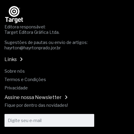
Os critérios médicos da síndrome metabólica
A prevenção clínica da coceira no ânus
Os sintomas clínicos do teratoma de ovário
O tratamento médico da síndrome da fadiga
Editora responsável:
crônica
Target Editora Gráfica Ltda.
As causas médicas da queda dos cabelos ou
Sugestões de pautas ou envio de artigos:
calvície
hayrton@hayrtonprado.jor.br
Quando a gestão é o obstáculo para o resultado
positivo
Links
Os procedimentos para a inspeção em estruturas
hidráulicas de concreto de obras
Sobre nós
O movimento regular reduz em 19% o risco de
Termos e Condições
morte precoce e melhora o metabolismo
O desenvolvimento de indicadores nas atividades
Privacidade
de governança das organizações
Assine nossa Newsletter
O desenho industrial ganha espaço como
Fique por dentro das novidades!
estratégia competitiva nas empresas
As variações dimensionais dos produtos de
materiais cimentícios com fibra de vidro
A próxima vantagem competitiva não está no
modelo de IA