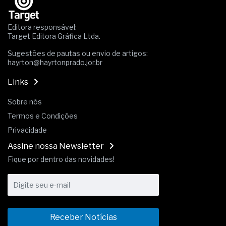
A prevenção clínica da coceira no ânus
Os sintomas clínicos do teratoma de ovário
Editora responsável:
O tratamento médico da síndrome da fadiga
Target Editora Gráfica Ltda.
crônica
As causas médicas da queda dos cabelos ou
Sugestões de pautas ou envio de artigos:
hayrton@hayrtonprado.jor.br
calvície
Quando a gestão é o obstáculo para o resultado
Links
positivo
Os procedimentos para a inspeção em estruturas
Sobre nós
hidráulicas de concreto de obras
Termos e Condições
O movimento regular reduz em 19% o risco de
morte precoce e melhora o metabolismo
Privacidade
O desenvolvimento de indicadores nas atividades
Assine nossa Newsletter
de governança das organizações
O desenho industrial ganha espaço como
Fique por dentro das novidades!
estratégia competitiva nas empresas
As variações dimensionais dos produtos de
materiais cimentícios com fibra de vidro
A próxima vantagem competitiva não está no
modelo de IA
Receber Notícias
A IA elevou a régua do comprador B2B e a venda