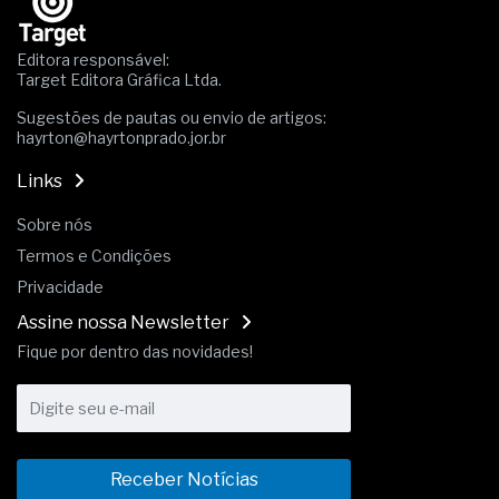
A prevenção clínica da coceira no ânus
Os sintomas clínicos do teratoma de ovário
Editora responsável:
O tratamento médico da síndrome da fadiga
Target Editora Gráfica Ltda.
crônica
As causas médicas da queda dos cabelos ou
Sugestões de pautas ou envio de artigos:
hayrton@hayrtonprado.jor.br
calvície
Quando a gestão é o obstáculo para o resultado
Links
positivo
Os procedimentos para a inspeção em estruturas
Sobre nós
hidráulicas de concreto de obras
Termos e Condições
O movimento regular reduz em 19% o risco de
morte precoce e melhora o metabolismo
Privacidade
O desenvolvimento de indicadores nas atividades
Assine nossa Newsletter
de governança das organizações
O desenho industrial ganha espaço como
Fique por dentro das novidades!
estratégia competitiva nas empresas
As variações dimensionais dos produtos de
materiais cimentícios com fibra de vidro
A próxima vantagem competitiva não está no
modelo de IA
Receber Notícias
A IA elevou a régua do comprador B2B e a venda