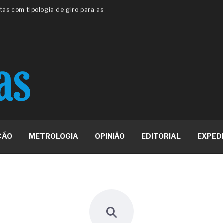
 ou apenas reage aos problemas?
unda a frio in situ com emulsão
e má-fé para tentar criar uma
NBR ISO
ome metabólica
 no ânus
ma de ovário
me da fadiga crônica
s cabelos ou calvície
para o resultado positivo
ção em estruturas hidráulicas de
ÇÃO
METROLOGIA
OPINIÃO
EDITORIAL
EXPED
19% o risco de morte precoce e
res nas atividades de
paço como estratégia
 produtos de materiais