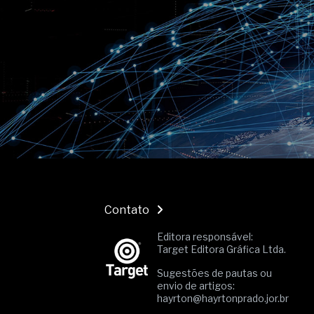
O movimento regular reduz em 
melhora o metabolismo
O desenvolvimento de indicado
governança das organizações
O desenho industrial ganha es
competitiva nas empresas
As variações dimensionais dos
cimentícios com fibra de vidro
A próxima vantagem competitiv
A IA elevou a régua do compra
ficou ainda mais humana
Contato
Editora responsável:
Target Editora Gráfica Ltda.
Sugestões de pautas ou
envio de artigos:
hayrton@hayrtonprado.jor.br