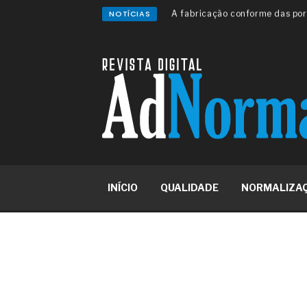
NOTÍCIAS
A sua indústria toma decisões
Os serviços de reciclagem prof
asfáltica
Os gestores da ABNT litigam d
reserva de mercado sobre as 
Os critérios médicos da síndr
A prevenção clínica da coceira
Os sintomas clínicos do terato
O tratamento médico da síndro
As causas médicas da queda do
Quando a gestão é o obstáculo 
Os procedimentos para a inspe
INÍCIO
QUALIDADE
NORMALIZA
concreto de obras
O movimento regular reduz em 
melhora o metabolismo
O desenvolvimento de indicado
governança das organizações
O desenho industrial ganha es
competitiva nas empresas
As variações dimensionais dos
cimentícios com fibra de vidro