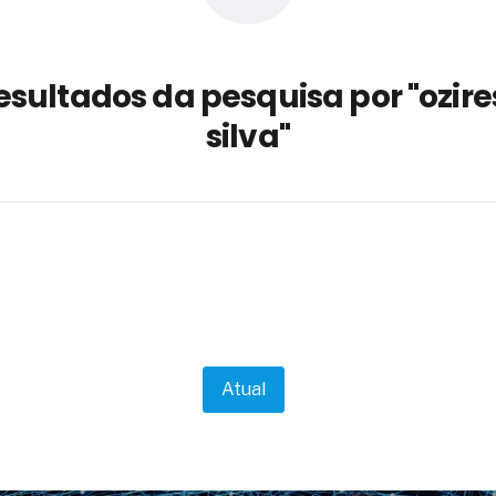
a não está no modelo de IA
dor B2B e a venda complexa
esultados da pesquisa por "ozire
 massa dos fios, cabos e
silva"
as com tipologia de giro para as
 ou apenas reage aos problemas?
unda a frio in situ com emulsão
e má-fé para tentar criar uma
NBR ISO
ome metabólica
 no ânus
ma de ovário
me da fadiga crônica
Atual
s cabelos ou calvície
para o resultado positivo
ção em estruturas hidráulicas de