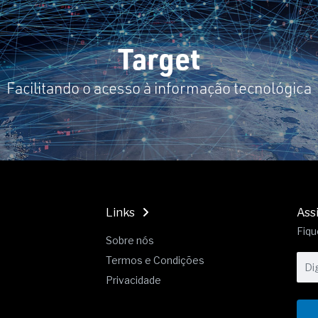
19% o risco de morte precoce e
res nas atividades de
Target
paço como estratégia
Facilitando o acesso à informação tecnológica
 produtos de materiais
a não está no modelo de IA
dor B2B e a venda complexa
Links
Ass
Fiqu
Sobre nós
Termos e Condições
Privacidade