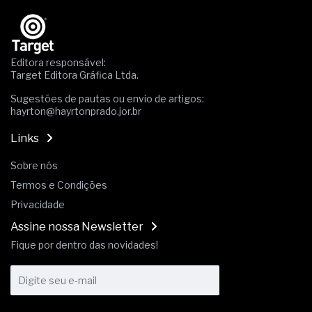
NBR ISO
Os critérios médicos da síndrome metabólica
A prevenção clínica da coceira no ânus
Os sintomas clínicos do teratoma de ovário
Editora responsável:
O tratamento médico da síndrome da fadiga
Target Editora Gráfica Ltda.
crônica
As causas médicas da queda dos cabelos ou
Sugestões de pautas ou envio de artigos:
calvície
hayrton@hayrtonprado.jor.br
Quando a gestão é o obstáculo para o resultado
positivo
Links
Os procedimentos para a inspeção em estruturas
hidráulicas de concreto de obras
Sobre nós
O movimento regular reduz em 19% o risco de
Termos e Condições
morte precoce e melhora o metabolismo
Privacidade
O desenvolvimento de indicadores nas atividades
de governança das organizações
Assine nossa Newsletter
O desenho industrial ganha espaço como
Fique por dentro das novidades!
estratégia competitiva nas empresas
As variações dimensionais dos produtos de
materiais cimentícios com fibra de vidro
A próxima vantagem competitiva não está no
modelo de IA