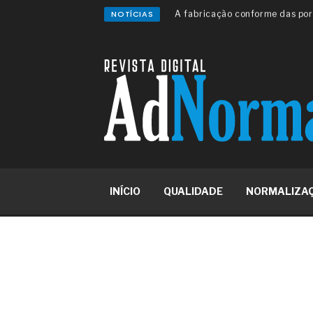
NOTÍCIAS
A sua indústria toma decisões
Os serviços de reciclagem prof
asfáltica
Os gestores da ABNT litigam d
reserva de mercado sobre as 
Os critérios médicos da síndr
A prevenção clínica da coceira
Os sintomas clínicos do terato
O tratamento médico da síndro
As causas médicas da queda do
Quando a gestão é o obstáculo 
Os procedimentos para a inspe
INÍCIO
QUALIDADE
NORMALIZA
concreto de obras
O movimento regular reduz em 
melhora o metabolismo
O desenvolvimento de indicado
governança das organizações
O desenho industrial ganha es
competitiva nas empresas
As variações dimensionais dos
cimentícios com fibra de vidro