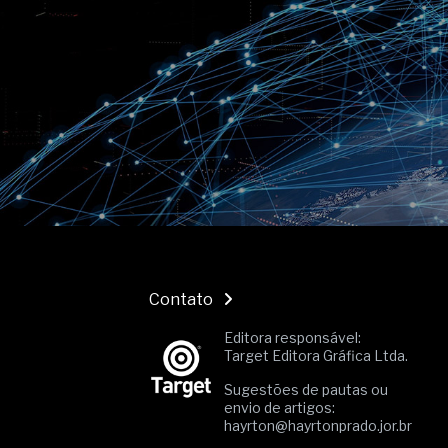
O movimento regular reduz em 
melhora o metabolismo
O desenvolvimento de indicado
governança das organizações
O desenho industrial ganha es
competitiva nas empresas
As variações dimensionais dos
cimentícios com fibra de vidro
A próxima vantagem competitiv
A IA elevou a régua do compra
ficou ainda mais humana
Contato
Editora responsável:
Target Editora Gráfica Ltda.
Sugestões de pautas ou
envio de artigos:
hayrton@hayrtonprado.jor.br