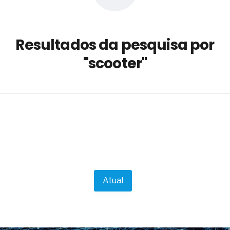
a não está no modelo de IA
dor B2B e a venda complexa
Resultados da pesquisa por
 massa dos fios, cabos e
"scooter"
as com tipologia de giro para as
 ou apenas reage aos problemas?
unda a frio in situ com emulsão
e má-fé para tentar criar uma
NBR ISO
ome metabólica
 no ânus
ma de ovário
me da fadiga crônica
Atual
s cabelos ou calvície
para o resultado positivo
ção em estruturas hidráulicas de