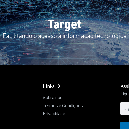
19% o risco de morte precoce e
res nas atividades de
Target
paço como estratégia
Facilitando o acesso à informação tecnológica
 produtos de materiais
a não está no modelo de IA
dor B2B e a venda complexa
Links
Ass
Fiqu
Sobre nós
Termos e Condições
Privacidade