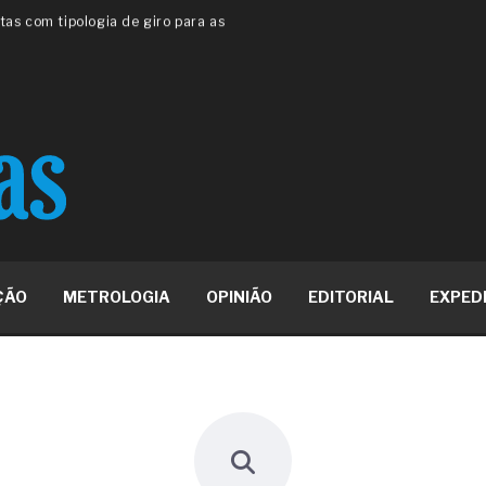
 ou apenas reage aos problemas?
unda a frio in situ com emulsão
e má-fé para tentar criar uma
NBR ISO
ome metabólica
 no ânus
ma de ovário
me da fadiga crônica
s cabelos ou calvície
para o resultado positivo
ção em estruturas hidráulicas de
ÇÃO
METROLOGIA
OPINIÃO
EDITORIAL
EXPED
19% o risco de morte precoce e
res nas atividades de
paço como estratégia
 produtos de materiais