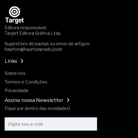
Os critérios médicos da síndrome metabólica
A prevenção clínica da coceira no ânus
Os sintomas clínicos do teratoma de ovário
O tratamento médico da síndrome da fadiga
crônica
Editora responsável:
Target Editora Gráfica Ltda.
As causas médicas da queda dos cabelos ou
calvície
Sugestões de pautas ou envio de artigos:
Quando a gestão é o obstáculo para o resultado
hayrton@hayrtonprado.jor.br
positivo
Os procedimentos para a inspeção em estruturas
Links
hidráulicas de concreto de obras
O movimento regular reduz em 19% o risco de
Sobre nós
morte precoce e melhora o metabolismo
Termos e Condições
O desenvolvimento de indicadores nas atividades
Privacidade
de governança das organizações
O desenho industrial ganha espaço como
Assine nossa Newsletter
estratégia competitiva nas empresas
Fique por dentro das novidades!
As variações dimensionais dos produtos de
materiais cimentícios com fibra de vidro
A próxima vantagem competitiva não está no
modelo de IA
A IA elevou a régua do comprador B2B e a venda