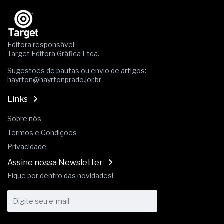
Os critérios médicos da síndrome metabólica
A prevenção clínica da coceira no ânus
Os sintomas clínicos do teratoma de ovário
O tratamento médico da síndrome da fadiga
Editora responsável:
crônica
Target Editora Gráfica Ltda.
As causas médicas da queda dos cabelos ou
Sugestões de pautas ou envio de artigos:
calvície
hayrton@hayrtonprado.jor.br
Quando a gestão é o obstáculo para o resultado
positivo
Links
Os procedimentos para a inspeção em estruturas
hidráulicas de concreto de obras
Sobre nós
O movimento regular reduz em 19% o risco de
Termos e Condições
morte precoce e melhora o metabolismo
O desenvolvimento de indicadores nas atividades
Privacidade
de governança das organizações
Assine nossa Newsletter
O desenho industrial ganha espaço como
Fique por dentro das novidades!
estratégia competitiva nas empresas
As variações dimensionais dos produtos de
materiais cimentícios com fibra de vidro
A próxima vantagem competitiva não está no
modelo de IA