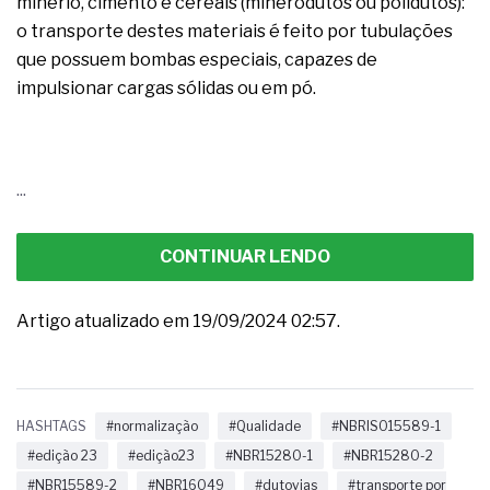
minério, cimento e cereais (minerodutos ou polidutos):
o transporte destes materiais é feito por tubulações
que possuem bombas especiais, capazes de
impulsionar cargas sólidas ou em pó.
...
CONTINUAR LENDO
Artigo atualizado em 19/09/2024 02:57.
HASHTAGS
#normalização
#Qualidade
#NBRISO15589-1
#edição 23
#edição23
#NBR15280-1
#NBR15280-2
#NBR15589-2
#NBR16049
#dutovias
#transporte por