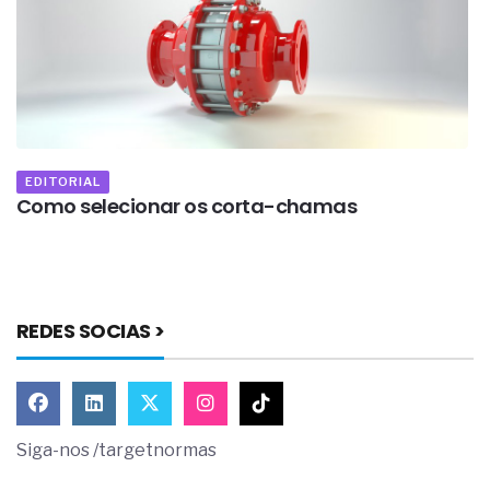
EDITORIAL
Como selecionar os corta-chamas
A
a
REDES SOCIAS >
Siga-nos /targetnormas