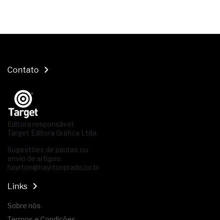
Contato
Editora responsável:
Target Editora Gráfica Ltda.
Sugestões de pautas ou
envio de artigos:
hayrton@hayrtonprado.jor.br
Links
Sobre nós
Termos e Condições