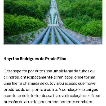
A prevenção clínica da coceira no ânus
Os sintomas clínicos do teratoma de ovário
O tratamento médico da síndrome da fadiga
crônica
As causas médicas da queda dos cabelos ou
calvície
Quando a gestão é o obstáculo para o resultado
positivo
Os procedimentos para a inspeção em estruturas
hidráulicas de concreto de obras
O movimento regular reduz em 19% o risco de
morte precoce e melhora o metabolismo
Hayrton Rodrigues do Prado Filho -
O desenvolvimento de indicadores nas atividades
de governança das organizações
O transporte por dutos usa um sistema de tubos ou
O desenho industrial ganha espaço como
estratégia competitiva nas empresas
cilindros, antecipadamente arranjados, onde forma
As variações dimensionais dos produtos de
uma fileira chamada de dutovia ou acesso que move
materiais cimentícios com fibra de vidro
produtos de um ponto a outro. A condução de cargas
A próxima vantagem competitiva não está no
acontece no interior dessa fila e a circulação se dá por
modelo de IA
pressão ou arraste por um componente condutor.
A IA elevou a régua do comprador B2B e a venda