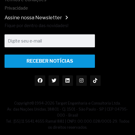
Privacidade
Assine nossa Newsletter
Fique por dentro das novidades!
RECEBER NOTÍCIAS
Copyright© 1994-2026 Target Engenharia e Consultoria Ltda.
Av. das Nações Unidas, 18801 - Cj. 1501 - São Paulo - SP | CEP 04795-
000 - Brasil
Tel.: [55] 11 5641.4655 Ramal 881 | CNPJ: 00.000.028/0001-29. Todos
os direitos reservados.