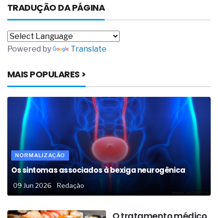
TRADUÇÃO DA PÁGINA
Powered by
Translate
MAIS POPULARES >
NORMALIZAÇÃO
Os sintomas associados à bexiga neurogênica
09 Jun 2026
Redação
O tratamento médico