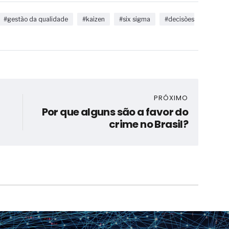
#gestão da qualidade
#kaizen
#six sigma
#decisões
PRÓXIMO
Por que alguns são a favor do
crime no Brasil?