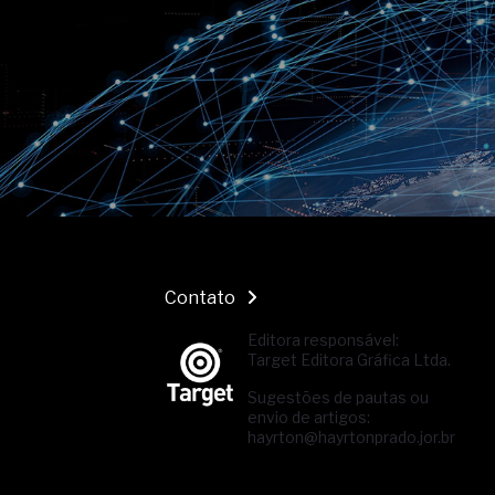
Contato
Editora responsável:
Target Editora Gráfica Ltda.
Sugestões de pautas ou
envio de artigos:
hayrton@hayrtonprado.jor.br