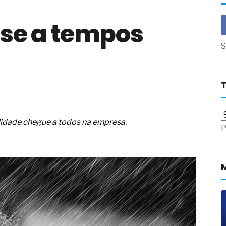
a não está no modelo de IA
se a tempos
dor B2B e a venda complexa
 massa dos fios, cabos e
S
as com tipologia de giro para as
 ou apenas reage aos problemas?
unda a frio in situ com emulsão
e má-fé para tentar criar uma
alidade chegue a todos na empresa.
P
NBR ISO
ome metabólica
 no ânus
ma de ovário
me da fadiga crônica
s cabelos ou calvície
para o resultado positivo
ção em estruturas hidráulicas de