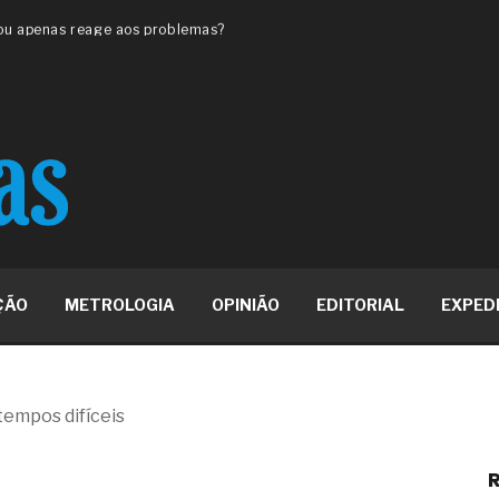
 ou apenas reage aos problemas?
unda a frio in situ com emulsão
e má-fé para tentar criar uma
NBR ISO
ome metabólica
 no ânus
ma de ovário
me da fadiga crônica
s cabelos ou calvície
para o resultado positivo
ção em estruturas hidráulicas de
ÇÃO
METROLOGIA
OPINIÃO
EDITORIAL
EXPED
19% o risco de morte precoce e
res nas atividades de
tempos difíceis
paço como estratégia
R
 produtos de materiais