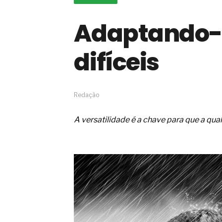
A próxima vantagem competitiv
Adaptando-
A IA elevou a régua do compra
ficou ainda mais humana
A verificação dimensional e de
difíceis
condutores elétricos
A fabricação conforme das port
saídas de emergência
A sua indústria toma decisões
Os serviços de reciclagem prof
Redação
asfáltica
Os gestores da ABNT litigam d
A versatilidade é a chave para que a qu
reserva de mercado sobre as 
Os critérios médicos da síndr
A prevenção clínica da coceira
Os sintomas clínicos do terato
O tratamento médico da síndro
As causas médicas da queda do
Quando a gestão é o obstáculo 
Os procedimentos para a inspe
concreto de obras