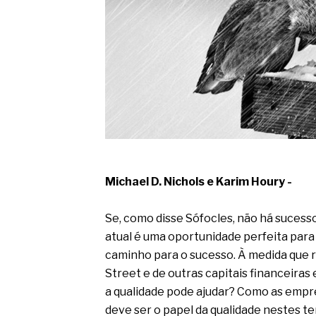
O movimento regular reduz em 
melhora o metabolismo
O desenvolvimento de indicado
governança das organizações
O desenho industrial ganha es
competitiva nas empresas
As variações dimensionais dos
cimentícios com fibra de vidro
A próxima vantagem competitiv
A IA elevou a régua do compra
ficou ainda mais humana
Michael D. Nichols e Karim Houry -
Se, como disse Sófocles, não há suces
atual é uma oportunidade perfeita para
caminho para o sucesso. À medida que r
Street e de outras capitais financeira
a qualidade pode ajudar? Como as empr
deve ser o papel da qualidade nestes 