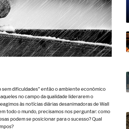
19% o risco de morte precoce e
res nas atividades de
paço como estratégia
 produtos de materiais
a não está no modelo de IA
dor B2B e a venda complexa
so sem dificuldades" então o ambiente econômico
 aqueles no campo da qualidade liderarem o
eagimos às notícias diárias desanimadoras de Wall
s em todo o mundo, precisamos nos perguntar: como
esas podem se posicionar para o sucesso? Qual
tempos?