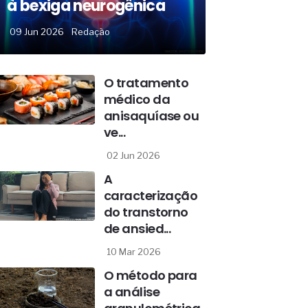
à bexiga neurogênica
09 Jun 2026
Redação
O tratamento
médico da
anisaquíase ou
ve...
02 Jun 2026
A
caracterização
do transtorno
de ansied...
10 Mar 2026
O método para
a análise