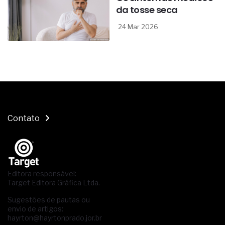
da tosse seca
24 Mar 2026
Contato
Editora responsável:
Target Editora Gráfica Ltda.
Sugestões de pautas ou
envio de artigos:
hayrton@hayrtonprado.jor.br