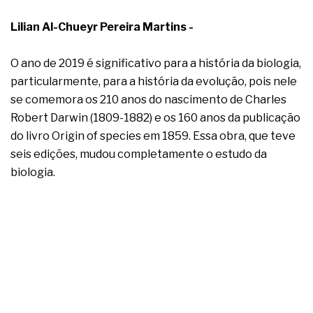
A prevenção clínica da coceira no ânus
Os sintomas clínicos do teratoma de ovário
Lilian Al-Chueyr Pereira Martins -
O tratamento médico da síndrome da fadiga
crônica
O ano de 2019 é significativo para a história da biologia,
As causas médicas da queda dos cabelos ou
calvície
particularmente, para a história da evolução, pois nele
Quando a gestão é o obstáculo para o resultado
se comemora os 210 anos do nascimento de Charles
positivo
Robert Darwin (1809-1882) e os 160 anos da publicação
Os procedimentos para a inspeção em estruturas
do livro Origin of species em 1859. Essa obra, que teve
hidráulicas de concreto de obras
seis edições, mudou completamente o estudo da
O movimento regular reduz em 19% o risco de
morte precoce e melhora o metabolismo
biologia.
O desenvolvimento de indicadores nas atividades
de governança das organizações
O desenho industrial ganha espaço como
estratégia competitiva nas empresas
As variações dimensionais dos produtos de
materiais cimentícios com fibra de vidro
A próxima vantagem competitiva não está no
modelo de IA
A IA elevou a régua do comprador B2B e a venda