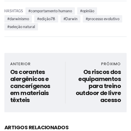
HASHTAGS
#comportamento humano
#opinião
#darwinismo
#edição78
#Darwin
#processo evolutivo
#seleção natural
ANTERIOR
PRÓXIMO
Os corantes
Os riscos dos
alergênicos e
equipamentos
cancerígenos
para treino
em materiais
outdoor de livre
têxteis
acesso
ARTIGOS RELACIONADOS