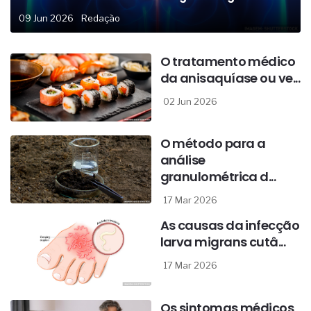
09 Jun 2026
Redação
O tratamento médico
da anisaquíase ou ve...
02 Jun 2026
O método para a
análise
granulométrica d...
17 Mar 2026
As causas da infecção
larva migrans cutâ...
17 Mar 2026
Os sintomas médicos