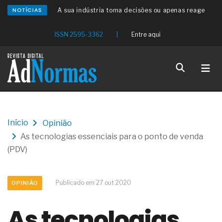
NOTÍCIAS
A sua indústria toma decisões ou apenas reage
aos problemas?
Os serviços de reciclagem profunda a frio in situ
ISSN 2595-3362
|
Entre aqui
com emulsão asfáltica
Os gestores da ABNT litigam de má-fé para
tentar criar uma reserva de mercado sobre as
NBR ISO
Os critérios médicos da síndrome metabólica
A prevenção clínica da coceira no ânus
Os sintomas clínicos do teratoma de ovário
O tratamento médico da síndrome da fadiga
Início
Opinião
crônica
As tecnologias essenciais para o ponto de venda
As causas médicas da queda dos cabelos ou
calvície
(PDV)
Quando a gestão é o obstáculo para o resultado
positivo
Os procedimentos para a inspeção em estruturas
Publicado em 27 out 2020
OPINIÃO
hidráulicas de concreto de obras
O movimento regular reduz em 19% o risco de
As tecnologias
morte precoce e melhora o metabolismo
O desenvolvimento de indicadores nas atividades