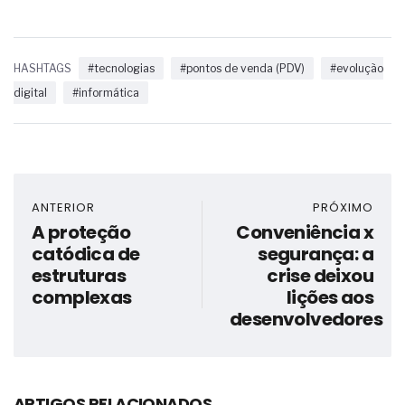
HASHTAGS
#tecnologias
#pontos de venda (PDV)
#evolução
digital
#informática
ANTERIOR
PRÓXIMO
A proteção
Conveniência x
catódica de
segurança: a
estruturas
crise deixou
complexas
lições aos
desenvolvedores
ARTIGOS RELACIONADOS