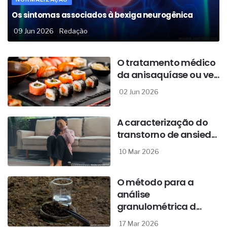
Os sintomas associados à bexiga neurogênica
09 Jun 2026
Redação
O tratamento médico
da anisaquíase ou ve...
02 Jun 2026
A caracterização do
transtorno de ansied...
10 Mar 2026
O método para a
análise
granulométrica d...
17 Mar 2026