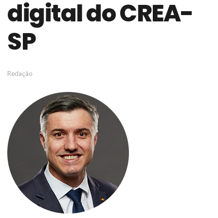
digital do CREA-
de governança das organizações
O desenho industrial ganha espaço como
estratégia competitiva nas empresas
SP
As variações dimensionais dos produtos de
materiais cimentícios com fibra de vidro
A próxima vantagem competitiva não está no
modelo de IA
Redação
A IA elevou a régua do comprador B2B e a venda
complexa ficou ainda mais humana
A verificação dimensional e de massa dos fios,
cabos e condutores elétricos
A fabricação conforme das portas com tipologia
de giro para as saídas de emergência
A sua indústria toma decisões ou apenas reage
aos problemas?
Os serviços de reciclagem profunda a frio in situ
com emulsão asfáltica
Os gestores da ABNT litigam de má-fé para
tentar criar uma reserva de mercado sobre as
NBR ISO
Os critérios médicos da síndrome metabólica