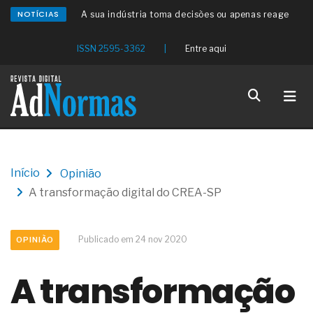
NOTÍCIAS
A sua indústria toma decisões ou apenas reage
aos problemas?
Os serviços de reciclagem profunda a frio in situ
ISSN 2595-3362
|
Entre aqui
com emulsão asfáltica
Os gestores da ABNT litigam de má-fé para
tentar criar uma reserva de mercado sobre as
NBR ISO
Os critérios médicos da síndrome metabólica
A prevenção clínica da coceira no ânus
Os sintomas clínicos do teratoma de ovário
O tratamento médico da síndrome da fadiga
Início
Opinião
crônica
A transformação digital do CREA-SP
As causas médicas da queda dos cabelos ou
calvície
Quando a gestão é o obstáculo para o resultado
positivo
Publicado em 24 nov 2020
OPINIÃO
Os procedimentos para a inspeção em estruturas
hidráulicas de concreto de obras
A transformação
O movimento regular reduz em 19% o risco de
morte precoce e melhora o metabolismo
O desenvolvimento de indicadores nas atividades