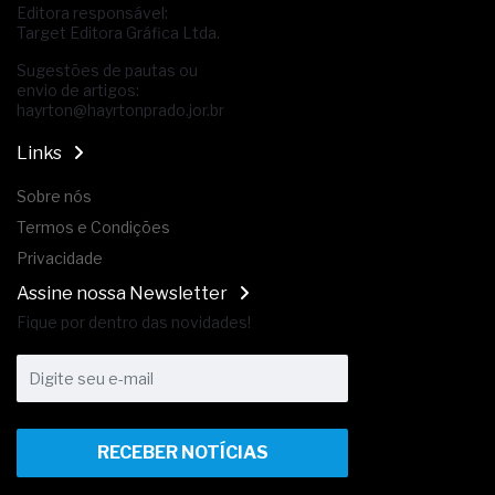
Editora responsável:
Target Editora Gráfica Ltda.
Sugestões de pautas ou
envio de artigos:
hayrton@hayrtonprado.jor.br
Links
Sobre nós
Termos e Condições
Privacidade
Assine nossa Newsletter
Fique por dentro das novidades!
RECEBER NOTÍCIAS