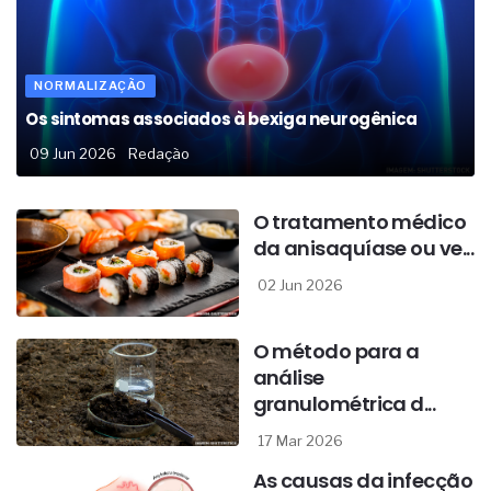
NORMALIZAÇÃO
Os sintomas associados à bexiga neurogênica
09 Jun 2026
Redação
O tratamento médico
da anisaquíase ou ve...
02 Jun 2026
O método para a
análise
granulométrica d...
17 Mar 2026
As causas da infecção