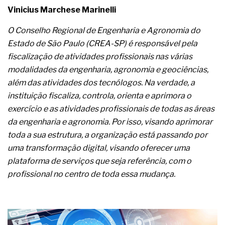
A prevenção clínica da coceira no ânus
Vinicius Marchese Marinelli
Os sintomas clínicos do teratoma de ovário
O tratamento médico da síndrome da fadiga
O Conselho Regional de Engenharia e Agronomia do
crônica
Estado de São Paulo (CREA-SP) é responsável pela
As causas médicas da queda dos cabelos ou
fiscalização de atividades profissionais nas várias
calvície
Quando a gestão é o obstáculo para o resultado
modalidades da engenharia, agronomia e geociências,
positivo
além das atividades dos tecnólogos. Na verdade, a
Os procedimentos para a inspeção em estruturas
instituição fiscaliza, controla, orienta e aprimora o
hidráulicas de concreto de obras
exercício e as atividades profissionais de todas as áreas
O movimento regular reduz em 19% o risco de
morte precoce e melhora o metabolismo
da engenharia e agronomia. Por isso, visando aprimorar
O desenvolvimento de indicadores nas atividades
toda a sua estrutura, a organização está passando por
de governança das organizações
uma transformação digital, visando oferecer uma
O desenho industrial ganha espaço como
plataforma de serviços que seja referência, com o
estratégia competitiva nas empresas
profissional no centro de toda essa mudança.
As variações dimensionais dos produtos de
materiais cimentícios com fibra de vidro
A próxima vantagem competitiva não está no
modelo de IA
A IA elevou a régua do comprador B2B e a venda