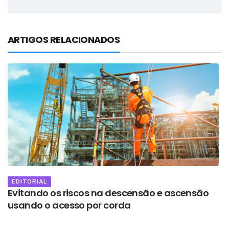
ARTIGOS RELACIONADOS
EDITORIAL
Evitando os riscos na descensão e ascensão
O
usando o acesso por corda
f