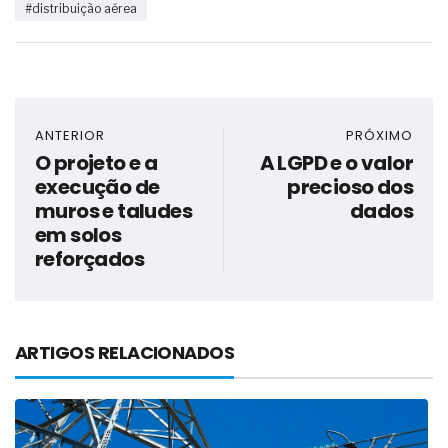
#distribuição aérea
ANTERIOR
PRÓXIMO
O projeto e a
A LGPD e o valor
execução de
precioso dos
muros e taludes
dados
em solos
reforçados
ARTIGOS RELACIONADOS