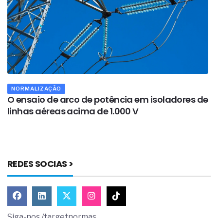
NORMALIZAÇÃO
O ensaio de arco de potência em isoladores de
A
linhas aéreas acima de 1.000 V
a
REDES SOCIAS >
Siga-nos /targetnormas