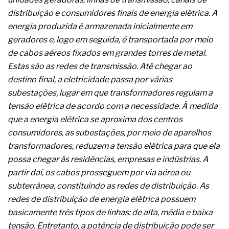
A prevenção clínica da coceira no ânus
distribuição e consumidores finais de energia elétrica. A
Os sintomas clínicos do teratoma de ovário
energia produzida é armazenada inicialmente em
O tratamento médico da síndrome da fadiga
crônica
geradores e, logo em seguida, é transportada por meio
As causas médicas da queda dos cabelos ou
de cabos aéreos fixados em grandes torres de metal.
calvície
Estas são as redes de transmissão. Até chegar ao
Quando a gestão é o obstáculo para o resultado
destino final, a eletricidade passa por várias
positivo
Os procedimentos para a inspeção em estruturas
subestações, lugar em que transformadores regulam a
hidráulicas de concreto de obras
tensão elétrica de acordo com a necessidade. À medida
O movimento regular reduz em 19% o risco de
que a energia elétrica se aproxima dos centros
morte precoce e melhora o metabolismo
consumidores, as subestações, por meio de aparelhos
O desenvolvimento de indicadores nas atividades
de governança das organizações
transformadores, reduzem a tensão elétrica para que ela
O desenho industrial ganha espaço como
possa chegar às residências, empresas e indústrias. A
estratégia competitiva nas empresas
partir daí, os cabos prosseguem por via aérea ou
As variações dimensionais dos produtos de
subterrânea, constituindo as redes de distribuição. As
materiais cimentícios com fibra de vidro
redes de distribuição de energia elétrica possuem
A próxima vantagem competitiva não está no
modelo de IA
basicamente três tipos de linhas: de alta, média e baixa
A IA elevou a régua do comprador B2B e a venda
tensão. Entretanto, a potência de distribuição pode ser