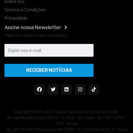
Sobre nós
Termos e Condições
Privacidade
Assine nossa Newsletter
Fique por dentro das novidades!
RECEBER NOTÍCIAS
Copyright© 1994-2026 Target Engenharia e Consultoria Ltda.
Av. das Nações Unidas, 18801 - Cj. 1501 - São Paulo - SP | CEP 04795-
000 - Brasil
Tel.: [55] 11 5641.4655 Ramal 881 | CNPJ: 00.000.028/0001-29. Todos