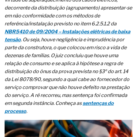
A prevenção clínica da coceira no ânus
decorrente da distribuição (agrupamento) apresentar-se
Os sintomas clínicos do teratoma de ovário
em não conformidade com os métodos de
O tratamento médico da síndrome da fadiga
crônica
referência/instalação previsto no item 6.2.5.1.2 da
As causas médicas da queda dos cabelos ou
NBR5410 de 09/2004 – Instalações elétricas de baixa
calvície
tensão
. Ou seja, houve negligência e imprudência por
Quando a gestão é o obstáculo para o resultado
parte da construtora, o que colocou em risco a vida de
positivo
Os procedimentos para a inspeção em estruturas
dezenas de famílias. O juiz concluiu que houve uma
hidráulicas de concreto de obras
relação de consumo e se aplica à hipótese a regra de
O movimento regular reduz em 19% o risco de
distribuição do ônus da prova prevista no §3º do art. 14
morte precoce e melhora o metabolismo
da Lei 8078/90, segundo a qual cabe ao fornecedor do
O desenvolvimento de indicadores nas atividades
de governança das organizações
serviço comprovar que não houve defeito na prestação
O desenho industrial ganha espaço como
do serviço. A ré recorreu, mas sentença foi confirmada
estratégia competitiva nas empresas
em segunda instância. Conheça as
sentenças do
As variações dimensionais dos produtos de
processo
.
materiais cimentícios com fibra de vidro
A próxima vantagem competitiva não está no
modelo de IA
A IA elevou a régua do comprador B2B e a venda