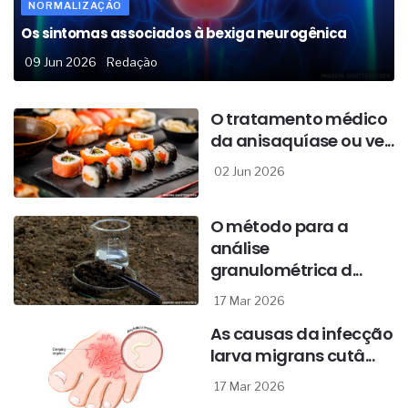
NORMALIZAÇÃO
Os sintomas associados à bexiga neurogênica
09 Jun 2026
Redação
O tratamento médico
da anisaquíase ou ve...
02 Jun 2026
O método para a
análise
granulométrica d...
17 Mar 2026
As causas da infecção
larva migrans cutâ...
17 Mar 2026