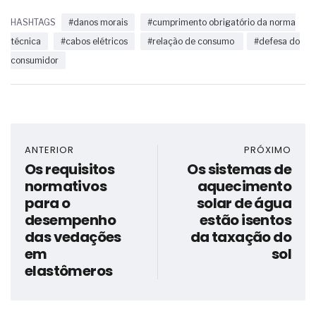
HASHTAGS
#danos morais
#cumprimento obrigatório da norma
técnica
#cabos elétricos
#relação de consumo
#defesa do
consumidor
ANTERIOR
PRÓXIMO
Os requisitos
Os sistemas de
normativos
aquecimento
para o
solar de água
desempenho
estão isentos
das vedações
da taxação do
em
sol
elastômeros