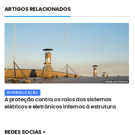
ARTIGOS RELACIONADOS
NORMALIZAÇÃO
OPI
A proteção contra os raios dos sistemas
As d
elétricos e eletrônicos internos à estrutura
for
REDES SOCIAS >