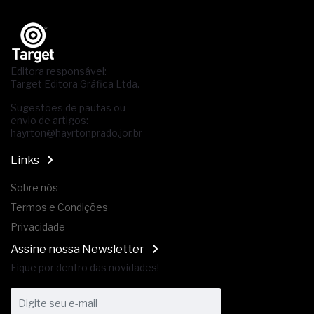
Editora responsável:
Target Editora Gráfica Ltda.
Sugestões de pautas ou
envio de artigos:
hayrton@hayrtonprado.jor.br
Links
Sobre nós
Termos e Condições
Privacidade
Assine nossa Newsletter
Fique por dentro das novidades!