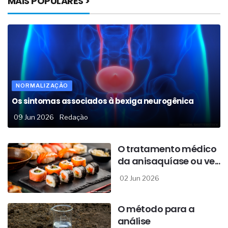
MAIS POPULARES >
NORMALIZAÇÃO
Os sintomas associados à bexiga neurogênica
09 Jun 2026
Redação
O tratamento médico
da anisaquíase ou ve...
02 Jun 2026
O método para a
análise