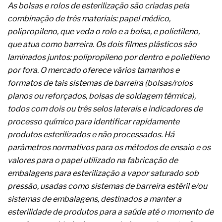
A prevenção clínica da coceira no ânus
As bolsas e rolos de esterilização são criadas pela
Os sintomas clínicos do teratoma de ovário
combinação de três materiais: papel médico,
O tratamento médico da síndrome da fadiga
polipropileno, que veda o rolo e a bolsa, e polietileno,
crônica
que atua como barreira. Os dois filmes plásticos são
As causas médicas da queda dos cabelos ou
laminados juntos: polipropileno por dentro e polietileno
calvície
Quando a gestão é o obstáculo para o resultado
por fora. O mercado oferece vários tamanhos e
positivo
formatos de tais sistemas de barreira (bolsas/rolos
Os procedimentos para a inspeção em estruturas
planos ou reforçados, bolsas de soldagem térmica),
hidráulicas de concreto de obras
todos com dois ou três selos laterais e indicadores de
O movimento regular reduz em 19% o risco de
morte precoce e melhora o metabolismo
processo químico para identificar rapidamente
O desenvolvimento de indicadores nas atividades
produtos esterilizados e não processados. Há
de governança das organizações
parâmetros normativos para os métodos de ensaio e os
O desenho industrial ganha espaço como
valores para o papel utilizado na fabricação de
estratégia competitiva nas empresas
As variações dimensionais dos produtos de
embalagens para esterilização a vapor saturado sob
materiais cimentícios com fibra de vidro
pressão, usadas como sistemas de barreira estéril e/ou
A próxima vantagem competitiva não está no
sistemas de embalagens, destinados a manter a
modelo de IA
esterilidade de produtos para a saúde até o momento de
A IA elevou a régua do comprador B2B e a venda