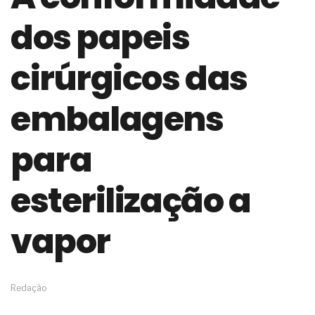
de governança das organizações
dos papeis
O desenho industrial ganha espaço como
estratégia competitiva nas empresas
As variações dimensionais dos produtos de
cirúrgicos das
materiais cimentícios com fibra de vidro
A próxima vantagem competitiva não está no
modelo de IA
embalagens
A IA elevou a régua do comprador B2B e a venda
complexa ficou ainda mais humana
para
A verificação dimensional e de massa dos fios,
cabos e condutores elétricos
A fabricação conforme das portas com tipologia
esterilização a
de giro para as saídas de emergência
A sua indústria toma decisões ou apenas reage
aos problemas?
vapor
Os serviços de reciclagem profunda a frio in situ
com emulsão asfáltica
Os gestores da ABNT litigam de má-fé para
tentar criar uma reserva de mercado sobre as
Redação
NBR ISO
Os critérios médicos da síndrome metabólica