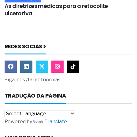
As diretrizes médicas para a retocolite
M
ulcerativa
i
REDES SOCIAS >
Siga-nos /targetnormas
TRADUÇÃO DA PÁGINA
Powered by
Translate