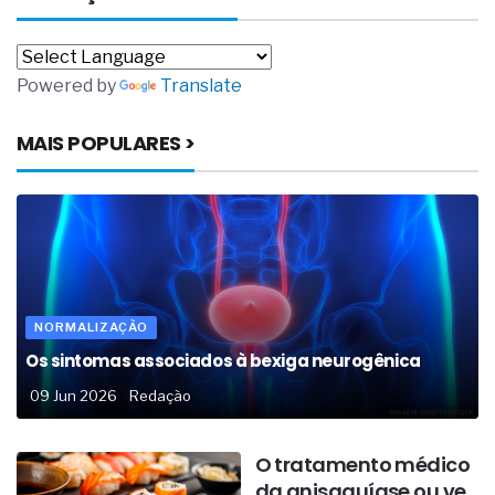
Powered by
Translate
MAIS POPULARES >
NORMALIZAÇÃO
Os sintomas associados à bexiga neurogênica
09 Jun 2026
Redação
O tratamento médico
da anisaquíase ou ve...