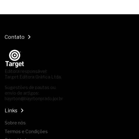
Contato
Editora responsável:
Target Editora Gráfica Ltda.
Sugestões de pautas ou
envio de artigos:
hayrton@hayrtonprado.jor.br
Links
Sobre nós
Termos e Condições