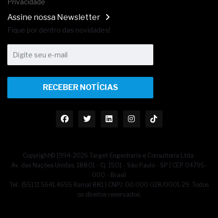
Privacidade
Assine nossa Newsletter
Fique por dentro das novidades!
RECEBER NOTÍCIAS
Copyright© 1994-2026 Target Engenharia e Consultoria Ltda.
Av. das Nações Unidas, 18801 - Cj. 1501 - São Paulo - SP | CEP 04795-
000 - Brasil
Tel.: [55] 11 5641.4655 Ramal 881 | CNPJ: 00.000.028/0001-29. Todos
os direitos reservados.