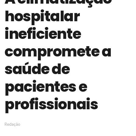
de governança das organizações
hospitalar
O desenho industrial ganha espaço como
estratégia competitiva nas empresas
As variações dimensionais dos produtos de
ineficiente
materiais cimentícios com fibra de vidro
A próxima vantagem competitiva não está no
modelo de IA
compromete a
A IA elevou a régua do comprador B2B e a venda
complexa ficou ainda mais humana
saúde de
A verificação dimensional e de massa dos fios,
cabos e condutores elétricos
A fabricação conforme das portas com tipologia
pacientes e
de giro para as saídas de emergência
A sua indústria toma decisões ou apenas reage
aos problemas?
profissionais
Os serviços de reciclagem profunda a frio in situ
com emulsão asfáltica
Os gestores da ABNT litigam de má-fé para
tentar criar uma reserva de mercado sobre as
Redação
NBR ISO
Os critérios médicos da síndrome metabólica