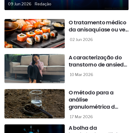
09 Jun 2026
Redação
O tratamento médico
da anisaquíase ou ve...
02 Jun 2026
A caracterização do
transtorno de ansied...
10 Mar 2026
O método para a
análise
granulométrica d...
17 Mar 2026
A bolha da