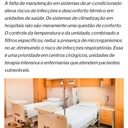
A prevenção clínica da coceira no ânus
A
falta de manutenção em sistemas de ar-condicionado
Os sintomas clínicos do teratoma de ovário
eleva riscos de infecções e desconforto térmico em
O tratamento médico da síndrome da fadiga
unidades de saúde. Os sistemas de climatização em
crônica
hospitais não são meramente uma questão de conforto.
As causas médicas da queda dos cabelos ou
O controle da temperatura e da umidade, combinado a
calvície
Quando a gestão é o obstáculo para o resultado
filtros específicos, reduz a presença de microrganismos
positivo
no ar, diminuindo o risco de infecções respiratórias. Essa
Os procedimentos para a inspeção em estruturas
é uma prioridade em centros cirúrgicos, unidades de
hidráulicas de concreto de obras
terapia intensiva e enfermarias que atendem pacientes
O movimento regular reduz em 19% o risco de
morte precoce e melhora o metabolismo
vulneráveis.
O desenvolvimento de indicadores nas atividades
de governança das organizações
O desenho industrial ganha espaço como
estratégia competitiva nas empresas
As variações dimensionais dos produtos de
materiais cimentícios com fibra de vidro
A próxima vantagem competitiva não está no
modelo de IA
A IA elevou a régua do comprador B2B e a venda