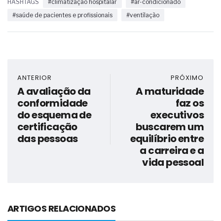
HASHTAGS
#climatização hospitalar
#ar-condicionado
#saúde de pacientes e profissionais
#ventilação
ANTERIOR
PRÓXIMO
A avaliação da
A maturidade
conformidade
faz os
do esquema de
executivos
certificação
buscarem um
das pessoas
equilíbrio entre
a carreira e a
vida pessoal
ARTIGOS RELACIONADOS