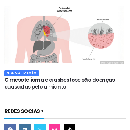
NORMALIZAÇÃO
O mesotelioma e a asbestose são doenças
O
causadas pelo amianto
f
REDES SOCIAS >