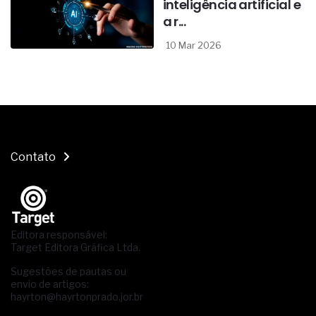
inteligência artificial e
a r...
10 Mar 2026
Contato
Editora responsável:
Target Editora Gráfica Ltda.
Sugestões de pautas ou
envio de artigos:
hayrton@hayrtonprado.jor.br