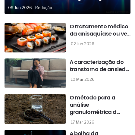
09 Jun 2026
Redação
O tratamento médico
da anisaquíase ou ve...
02 Jun 2026
A caracterização do
transtorno de ansied...
10 Mar 2026
O método para a
análise
granulométrica d...
17 Mar 2026
A bolha da