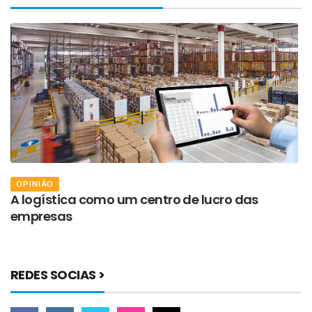
OPINIÃO
S
A logística como um centro de lucro das
n
empresas
REDES SOCIAS >