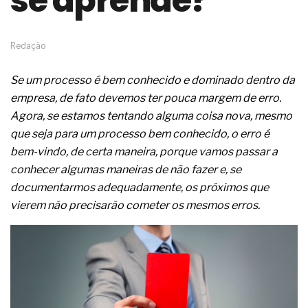
se aprende?
de governança das organizações
O desenho industrial ganha espaço como
estratégia competitiva nas empresas
Redação
As variações dimensionais dos produtos de
materiais cimentícios com fibra de vidro
Se um processo é bem conhecido e dominado dentro da
A próxima vantagem competitiva não está no
modelo de IA
empresa, de fato devemos ter pouca margem de erro.
A IA elevou a régua do comprador B2B e a venda
Agora, se estamos tentando alguma coisa nova, mesmo
complexa ficou ainda mais humana
que seja para um processo bem conhecido, o erro é
A verificação dimensional e de massa dos fios,
bem-vindo, de certa maneira, porque vamos passar a
cabos e condutores elétricos
conhecer algumas maneiras de não fazer e, se
A fabricação conforme das portas com tipologia
de giro para as saídas de emergência
documentarmos adequadamente, os próximos que
A sua indústria toma decisões ou apenas reage
vierem não precisarão cometer os mesmos erros.
aos problemas?
Os serviços de reciclagem profunda a frio in situ
com emulsão asfáltica
Os gestores da ABNT litigam de má-fé para
tentar criar uma reserva de mercado sobre as
NBR ISO
Os critérios médicos da síndrome metabólica