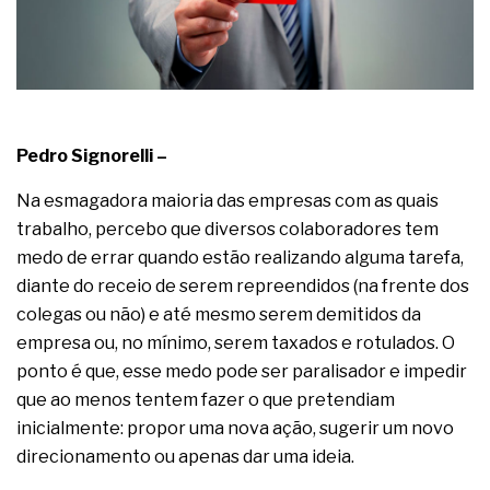
A prevenção clínica da coceira no ânus
Os sintomas clínicos do teratoma de ovário
O tratamento médico da síndrome da fadiga
crônica
As causas médicas da queda dos cabelos ou
calvície
Quando a gestão é o obstáculo para o resultado
Pedro Signorelli –
positivo
Os procedimentos para a inspeção em estruturas
Na esmagadora maioria das empresas com as quais
hidráulicas de concreto de obras
trabalho, percebo que diversos colaboradores tem
O movimento regular reduz em 19% o risco de
medo de errar quando estão realizando alguma tarefa,
morte precoce e melhora o metabolismo
diante do receio de serem repreendidos (na frente dos
O desenvolvimento de indicadores nas atividades
de governança das organizações
colegas ou não) e até mesmo serem demitidos da
O desenho industrial ganha espaço como
empresa ou, no mínimo, serem taxados e rotulados. O
estratégia competitiva nas empresas
ponto é que, esse medo pode ser paralisador e impedir
As variações dimensionais dos produtos de
que ao menos tentem fazer o que pretendiam
materiais cimentícios com fibra de vidro
A próxima vantagem competitiva não está no
inicialmente: propor uma nova ação, sugerir um novo
modelo de IA
direcionamento ou apenas dar uma ideia.
A IA elevou a régua do comprador B2B e a venda