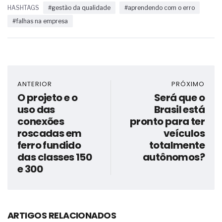
HASHTAGS
#gestão da qualidade
#aprendendo com o erro
#falhas na empresa
ANTERIOR
PRÓXIMO
O projeto e o
Será que o
uso das
Brasil está
conexões
pronto para ter
roscadas em
veículos
ferro fundido
totalmente
das classes 150
autônomos?
e 300
ARTIGOS RELACIONADOS