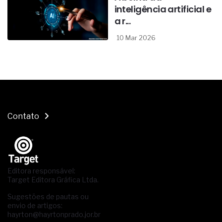
inteligência artificial e
a r...
10 Mar 2026
Contato
Editora responsável:
Target Editora Gráfica Ltda.
Sugestões de pautas ou
envio de artigos:
hayrton@hayrtonprado.jor.br