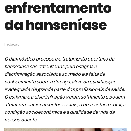
enfrentamento
de governança das organizações
O desenho industrial ganha espaço como
estratégia competitiva nas empresas
da hanseníase
As variações dimensionais dos produtos de
materiais cimentícios com fibra de vidro
A próxima vantagem competitiva não está no
modelo de IA
Redação
A IA elevou a régua do comprador B2B e a venda
complexa ficou ainda mais humana
O diagnóstico precoce e o tratamento oportuno da
A verificação dimensional e de massa dos fios,
cabos e condutores elétricos
hanseníase são dificultados pelo estigma e
A fabricação conforme das portas com tipologia
discriminação associados ao medo e à falta de
de giro para as saídas de emergência
conhecimento sobre a doença, além da qualificação
A sua indústria toma decisões ou apenas reage
inadequada de grande parte dos profissionais de saúde.
aos problemas?
O estigma e a discriminação geram sofrimento e podem
Os serviços de reciclagem profunda a frio in situ
com emulsão asfáltica
afetar os relacionamentos sociais, o bem-estar mental, a
Os gestores da ABNT litigam de má-fé para
condição socioeconômica e a qualidade de vida da
tentar criar uma reserva de mercado sobre as
pessoa doente.
NBR ISO
Os critérios médicos da síndrome metabólica