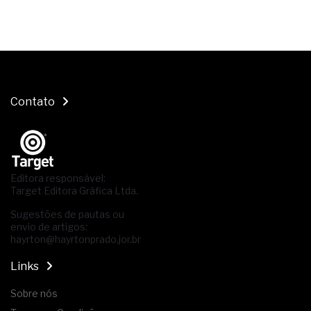
Contato
Editora responsável:
Target Editora Gráfica Ltda.
Sugestões de pautas ou
envio de artigos:
hayrton@hayrtonprado.jor.br
Links
Sobre nós