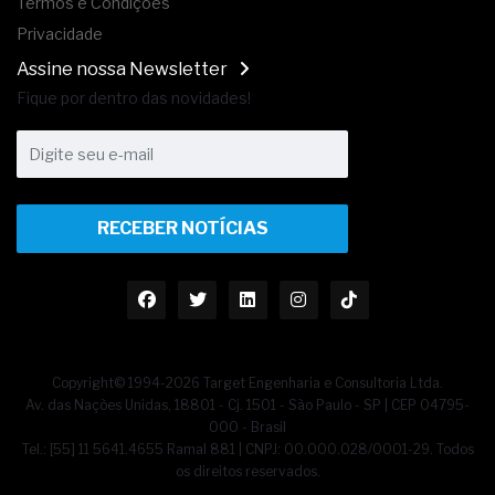
Termos e Condições
Privacidade
Assine nossa Newsletter
Fique por dentro das novidades!
RECEBER NOTÍCIAS
Copyright© 1994-2026 Target Engenharia e Consultoria Ltda.
Av. das Nações Unidas, 18801 - Cj. 1501 - São Paulo - SP | CEP 04795-
000 - Brasil
Tel.: [55] 11 5641.4655 Ramal 881 | CNPJ: 00.000.028/0001-29. Todos
os direitos reservados.