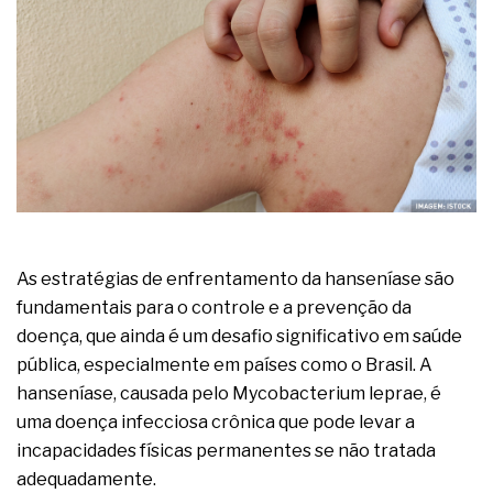
A prevenção clínica da coceira no ânus
Os sintomas clínicos do teratoma de ovário
O tratamento médico da síndrome da fadiga
crônica
As causas médicas da queda dos cabelos ou
calvície
Quando a gestão é o obstáculo para o resultado
positivo
Os procedimentos para a inspeção em estruturas
hidráulicas de concreto de obras
O movimento regular reduz em 19% o risco de
morte precoce e melhora o metabolismo
As estratégias de enfrentamento da hanseníase são
O desenvolvimento de indicadores nas atividades
fundamentais para o controle e a prevenção da
de governança das organizações
doença, que ainda é um desafio significativo em saúde
O desenho industrial ganha espaço como
estratégia competitiva nas empresas
pública, especialmente em países como o Brasil. A
As variações dimensionais dos produtos de
hanseníase, causada pelo Mycobacterium leprae, é
materiais cimentícios com fibra de vidro
uma doença infecciosa crônica que pode levar a
A próxima vantagem competitiva não está no
incapacidades físicas permanentes se não tratada
modelo de IA
A IA elevou a régua do comprador B2B e a venda
adequadamente.