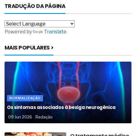
TRADUÇÃO DA PÁGINA
Powered by
Translate
MAIS POPULARES >
NORMALIZAÇÃO
Os sintomas associados à bexiga neurogênica
09 Jun 2026
Redação
O tratamento médico