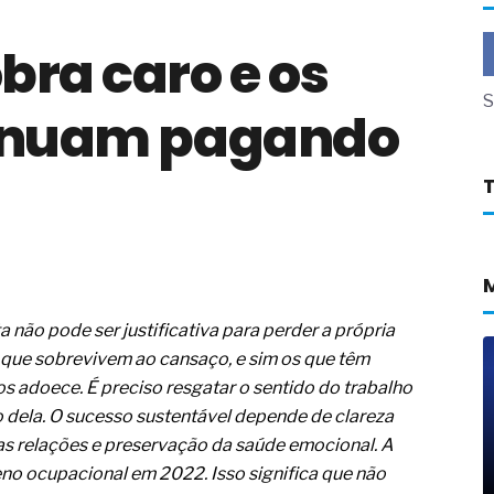
a não está no modelo de IA
bra caro e os
dor B2B e a venda complexa
 massa dos fios, cabos e
S
tinuam pagando
as com tipologia de giro para as
 ou apenas reage aos problemas?
unda a frio in situ com emulsão
e má-fé para tentar criar uma
NBR ISO
ome metabólica
 no ânus
não pode ser justificativa para perder a própria
ma de ovário
s que sobrevivem ao cansaço, e sim os que têm
me da fadiga crônica
 adoece. É preciso resgatar o sentido do trabalho
s cabelos ou calvície
 dela. O sucesso sustentável depende de clareza
para o resultado positivo
as relações e preservação da saúde emocional. A
ção em estruturas hidráulicas de
o ocupacional em 2022. Isso significa que não