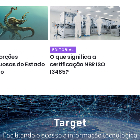
EDITORIAL
OPINIÃ
orções
O que significa a
A fidel
uosas do Estado
certificação NBR ISO
abrang
ro
13485?
progra
como 
Target
Facilitando o acesso à informação tecnológica