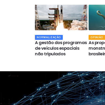
NORMALIZAÇÃO
OPINIÃO
ipais desafios da
A gestão dos programas
As prop
ionalização dos
de veículos espaciais
monstr
s
não tripulados
brasilei