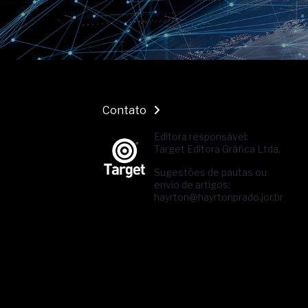
Contato
Editora responsável:
Target Editora Gráfica Ltda.
Sugestões de pautas ou
envio de artigos:
hayrton@hayrtonprado.jor.br