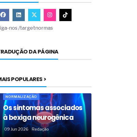
iga-nos /targetnormas
TRADUÇÃO DA PÁGINA
MAIS POPULARES >
NORMALIZAÇÃO
Os sintomas associados
à bexiga neurogênica
09 Jun 2026
Redação