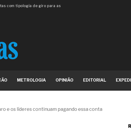
 ou apenas reage aos problemas?
unda a frio in situ com emulsão
e má-fé para tentar criar uma
NBR ISO
ome metabólica
 no ânus
ma de ovário
me da fadiga crônica
s cabelos ou calvície
para o resultado positivo
ção em estruturas hidráulicas de
ÇÃO
METROLOGIA
OPINIÃO
EDITORIAL
EXPED
19% o risco de morte precoce e
res nas atividades de
aro e os líderes continuam pagando essa conta
paço como estratégia
R
 produtos de materiais