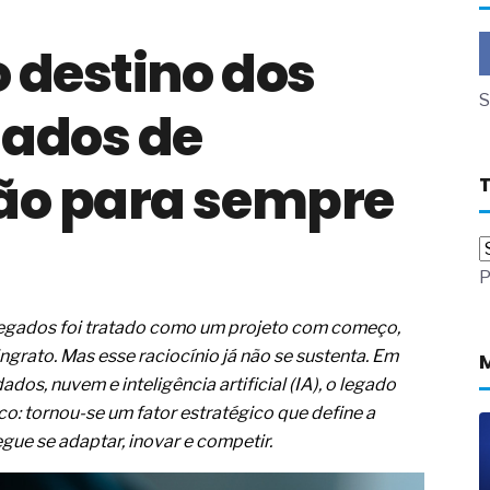
a não está no modelo de IA
 destino dos
dor B2B e a venda complexa
 massa dos fios, cabos e
S
gados de
as com tipologia de giro para as
ão para sempre
 ou apenas reage aos problemas?
unda a frio in situ com emulsão
e má-fé para tentar criar uma
P
NBR ISO
ome metabólica
 no ânus
legados foi tratado como um projeto com começo,
ma de ovário
 ingrato. Mas esse raciocínio já não se sustenta. Em
me da fadiga crônica
s, nuvem e inteligência artificial (IA), o legado
s cabelos ou calvície
o: tornou-se um fator estratégico que define a
para o resultado positivo
e se adaptar, inovar e competir.
ção em estruturas hidráulicas de