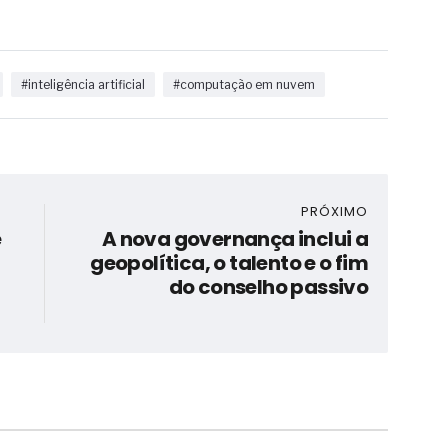
#inteligência artificial
#computação em nuvem
PRÓXIMO
e
A nova governança inclui a
geopolítica, o talento e o fim
do conselho passivo