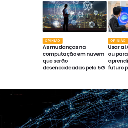
OPINIÃO
OPINIÃO
muitas
As mudanças na
Usar a 
s não se
computação em nuvem
ou para
am da
que serão
aprendi
ção mesmo
desencadeadas pelo 5G
futuro p
plementá-la?