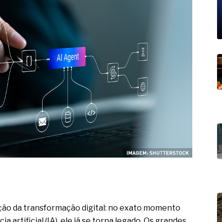
19% o risco de morte precoce e
res nas atividades de
paço como estratégia
 produtos de materiais
a não está no modelo de IA
dor B2B e a venda complexa
ção da transformação digital: no exato momento
 artificial (IA), ele já se torna legado. Os grandes