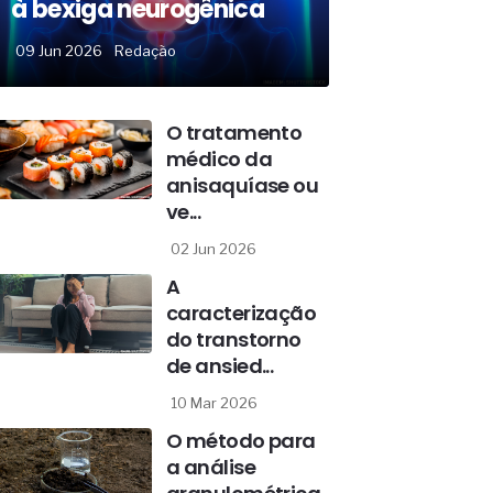
à bexiga neurogênica
09 Jun 2026
Redação
O tratamento
médico da
anisaquíase ou
ve...
02 Jun 2026
A
caracterização
do transtorno
de ansied...
10 Mar 2026
O método para
a análise