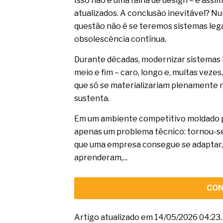
Isso não é uma falha de design – é assi
atualizados. A conclusão inevitável? 
questão não é se teremos sistemas leg
obsolescência contínua.
Durante décadas, modernizar sistemas
meio e fim – caro, longo e, muitas vezes
que só se materializariam plenamente n
sustenta.
Em um ambiente competitivo moldado po
apenas um problema técnico: tornou-se
que uma empresa consegue se adaptar, i
aprenderam,...
CON
Artigo atualizado em 14/05/2026 04:23.