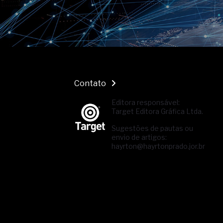
Contato
Editora responsável:
Target Editora Gráfica Ltda.
Sugestões de pautas ou
envio de artigos:
hayrton@hayrtonprado.jor.br