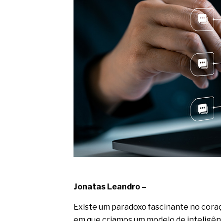
O movimento regular reduz em 
melhora o metabolismo
O desenvolvimento de indicado
governança das organizações
O desenho industrial ganha es
competitiva nas empresas
As variações dimensionais dos
cimentícios com fibra de vidro
A próxima vantagem competitiv
A IA elevou a régua do compra
ficou ainda mais humana
Jonatas Leandro –
Existe um paradoxo fascinante no cora
em que criamos um modelo de inteligência