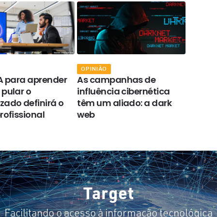
OPINIÃO
OPINIÃ
IA para aprender
As campanhas de
Como 
 pular o
influência cibernética
desen
zado definirá o
têm um aliado: a dark
softwa
rofissional
web
Target
Facilitando o acesso à informação tecnológica