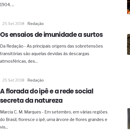
19% o risco de morte precoce e
1904, ...
res nas atividades de
25 Set 2018
Redação
paço como estratégia
Os ensaios de imunidade a surtos
 produtos de materiais
Da Redação - As principais origens das sobretensões
a não está no modelo de IA
transitórias são aquelas devidas às descargas
dor B2B e a venda complexa
atmosféricas, des...
25 Set 2018
Redação
A florada do ipê e a rede social
secreta da natureza
Marcia C. M. Marques - Em setembro, em várias regiões
do Brasil, floresce o ipê, uma árvore de flores grandes e
vis...