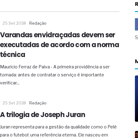
R
a não está no modelo de IA
dor B2B e a venda complexa
25 Set 2018
Redação
 massa dos fios, cabos e
Varandas envidraçadas devem ser
S
as com tipologia de giro para as
executadas de acordo com a norma
 ou apenas reage aos problemas?
técnica
unda a frio in situ com emulsão
Mauricio Ferraz de Paiva - A primeira providência a ser
e má-fé para tentar criar uma
tomada: antes de contratar o serviço é importante
NBR ISO
verificar...
ome metabólica
 no ânus
ma de ovário
25 Set 2018
Redação
me da fadiga crônica
s cabelos ou calvície
A trilogia de Joseph Juran
para o resultado positivo
ção em estruturas hidráulicas de
Juran representa para a gestão da qualidade como o Pelé
para o futebol: uma referência eterna. Ele nasceu em