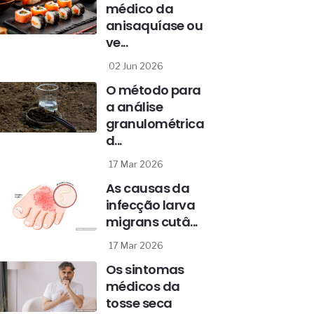
médico da
anisaquíase ou
ve...
02 Jun 2026
O método para
a análise
granulométrica
d...
17 Mar 2026
As causas da
infecção larva
migrans cutâ...
17 Mar 2026
Os sintomas
médicos da
tosse seca