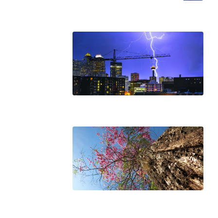
O movimento regular reduz em 
melhora o metabolismo
O desenvolvimento de indicado
governança das organizações
O desenho industrial ganha es
competitiva nas empresas
As variações dimensionais dos
cimentícios com fibra de vidro
A próxima vantagem competitiv
A IA elevou a régua do compra
ficou ainda mais humana