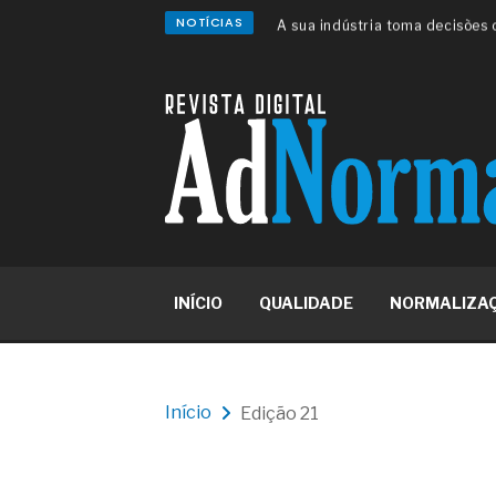
NOTÍCIAS
A sua indústria toma decisões
Os serviços de reciclagem prof
asfáltica
Os gestores da ABNT litigam d
reserva de mercado sobre as 
Os critérios médicos da síndr
A prevenção clínica da coceira
Os sintomas clínicos do terato
O tratamento médico da síndro
As causas médicas da queda do
Quando a gestão é o obstáculo 
Os procedimentos para a inspe
INÍCIO
QUALIDADE
NORMALIZA
concreto de obras
O movimento regular reduz em 
melhora o metabolismo
O desenvolvimento de indicado
governança das organizações
Início
Edição 21
O desenho industrial ganha es
competitiva nas empresas
As variações dimensionais dos
cimentícios com fibra de vidro