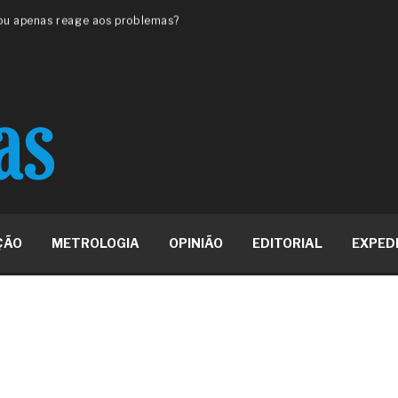
 ou apenas reage aos problemas?
unda a frio in situ com emulsão
e má-fé para tentar criar uma
NBR ISO
ome metabólica
 no ânus
ma de ovário
me da fadiga crônica
s cabelos ou calvície
para o resultado positivo
ção em estruturas hidráulicas de
ÇÃO
METROLOGIA
OPINIÃO
EDITORIAL
EXPED
19% o risco de morte precoce e
res nas atividades de
paço como estratégia
 produtos de materiais