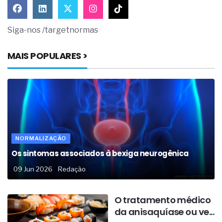
Siga-nos /targetnormas
MAIS POPULARES >
NORMALIZAÇÃO
Os sintomas associados à bexiga neurogênica
09 Jun 2026
Redação
O tratamento médico
da anisaquíase ou ve...