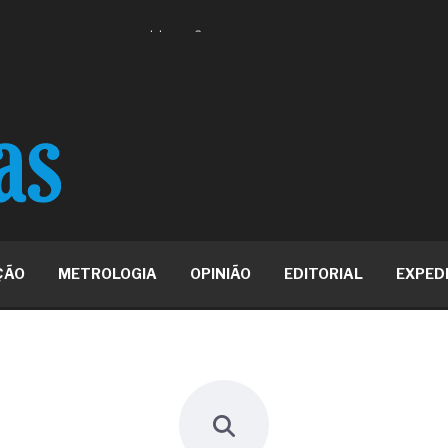
 ou apenas reage aos problemas?
unda a frio in situ com emulsão
e má-fé para tentar criar uma
NBR ISO
ome metabólica
 no ânus
ma de ovário
me da fadiga crônica
s cabelos ou calvície
para o resultado positivo
ção em estruturas hidráulicas de
ÇÃO
METROLOGIA
OPINIÃO
EDITORIAL
EXPED
19% o risco de morte precoce e
res nas atividades de
paço como estratégia
 produtos de materiais