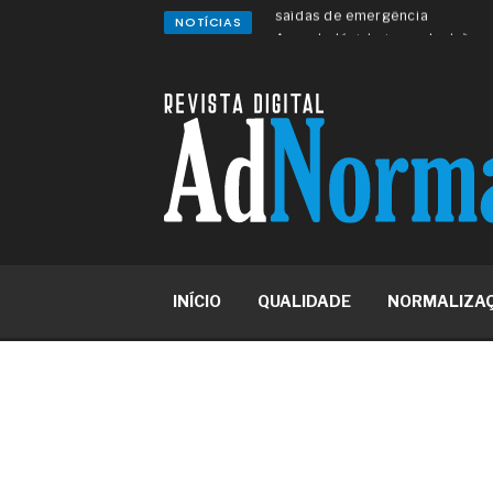
NOTÍCIAS
A sua indústria toma decisões
Os serviços de reciclagem prof
asfáltica
Os gestores da ABNT litigam d
reserva de mercado sobre as 
Os critérios médicos da síndr
A prevenção clínica da coceira
Os sintomas clínicos do terato
O tratamento médico da síndro
As causas médicas da queda do
Quando a gestão é o obstáculo 
Os procedimentos para a inspe
INÍCIO
QUALIDADE
NORMALIZA
concreto de obras
O movimento regular reduz em 
melhora o metabolismo
O desenvolvimento de indicado
governança das organizações
O desenho industrial ganha es
competitiva nas empresas
As variações dimensionais dos
cimentícios com fibra de vidro