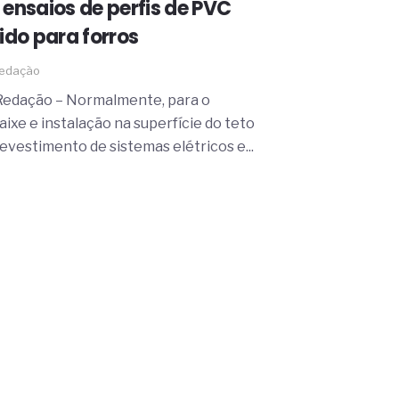
 ensaios de perfis de PVC
gido para forros
edação
Redação – Normalmente, para o
aixe e instalação na superfície do teto
revestimento de sistemas elétricos e...