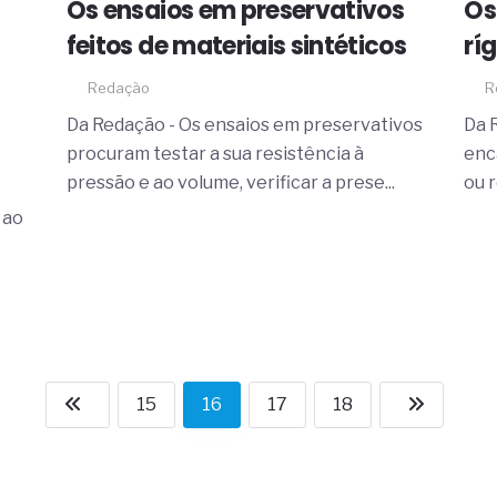
Os ensaios em preservativos
Os
feitos de materiais sintéticos
rí
Redação
R
Da Redação - Os ensaios em preservativos
Da 
procuram testar a sua resistência à
enc
pressão e ao volume, verificar a prese...
ou 
 ao
15
16
17
18