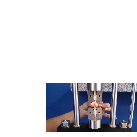
A próxima vantagem competitiv
A IA elevou a régua do compra
ficou ainda mais humana
A verificação dimensional e de
condutores elétricos
A fabricação conforme das port
saídas de emergência
A sua indústria toma decisões
Os serviços de reciclagem prof
asfáltica
Os gestores da ABNT litigam d
reserva de mercado sobre as 
Os critérios médicos da síndr
A prevenção clínica da coceira
Os sintomas clínicos do terato
O tratamento médico da síndro
As causas médicas da queda do
Quando a gestão é o obstáculo 
Os procedimentos para a inspe
concreto de obras