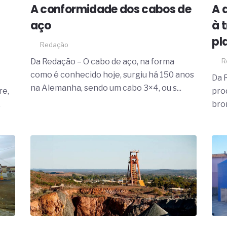
19% o risco de morte precoce e
A conformidade dos cabos de
A 
aço
à 
res nas atividades de
pl
paço como estratégia
Redação
Da Redação – O cabo de aço, na forma
R
 produtos de materiais
como é conhecido hoje, surgiu há 150 anos
Da R
a não está no modelo de IA
na Alemanha, sendo um cabo 3×4, ou s...
re,
pro
dor B2B e a venda complexa
.
bro