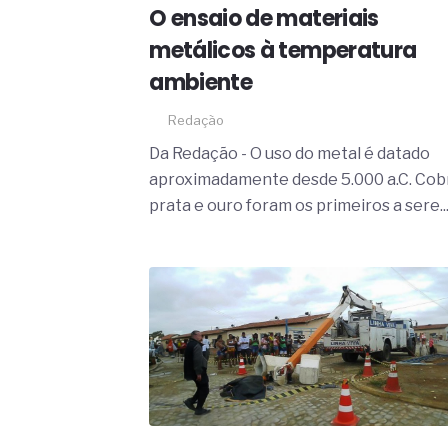
O movimento regular reduz em 
O ensaio de materiais
melhora o metabolismo
metálicos à temperatura
O desenvolvimento de indicado
governança das organizações
ambiente
O desenho industrial ganha es
competitiva nas empresas
Redação
As variações dimensionais dos
cimentícios com fibra de vidro
Da Redação - O uso do metal é datado
A próxima vantagem competitiv
aproximadamente desde 5.000 a.C. Cob
A IA elevou a régua do compra
prata e ouro foram os primeiros a sere..
ficou ainda mais humana