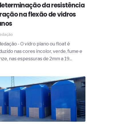
determinação da resistência
tração na flexão de vidros
anos
edação
edação - O vidro plano ou float é
duzido nas cores incolor, verde, fume e
nze, nas espessuras de 2mm a 19...