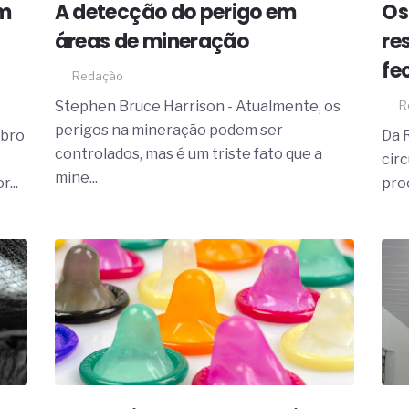
em
A detecção do perigo em
Os
áreas de mineração
re
fe
Redação
Stephen Bruce Harrison - Atualmente, os
R
perigos na mineração podem ser
mbro
Da 
controlados, mas é um triste fato que a
cir
mine...
...
pro