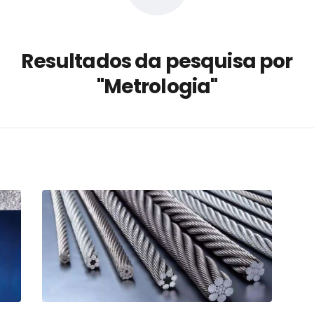
a não está no modelo de IA
dor B2B e a venda complexa
Resultados da pesquisa por
 massa dos fios, cabos e
"Metrologia"
as com tipologia de giro para as
 ou apenas reage aos problemas?
unda a frio in situ com emulsão
e má-fé para tentar criar uma
NBR ISO
ome metabólica
 no ânus
ma de ovário
me da fadiga crônica
s cabelos ou calvície
para o resultado positivo
ção em estruturas hidráulicas de