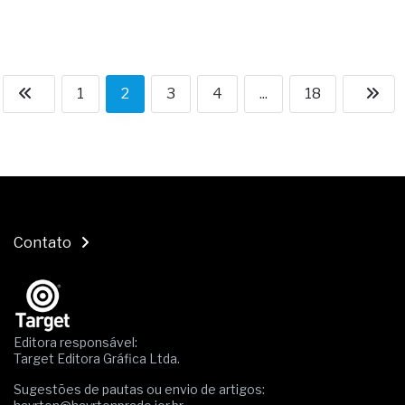
1
2
3
4
...
18
Contato
Editora responsável:
Target Editora Gráfica Ltda.
Sugestões de pautas ou envio de artigos: