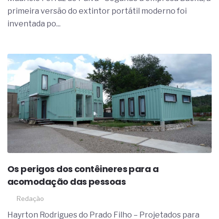
complexa ficou ainda mais humana
primeira versão do extintor portátil moderno foi
inventada po...
Os perigos dos contêineres para a
acomodação das pessoas
Redação
Hayrton Rodrigues do Prado Filho – Projetados para