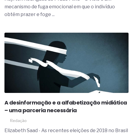
complexa ficou ainda mais humana
mecanismo de fuga emocional em que o indivíduo
obtém prazer e foge ...
A desinformação e a alfabetização midiática
– uma parceria necessária
Redação
Elizabeth Saad - As recentes eleições de 2018 no Brasil