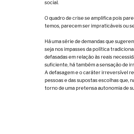
social.
O quadro de crise se amplifica pois pa
temos, parecem ser impraticáveis ou s
Há uma série de demandas que sugerem 
seja nos impasses da política tradicion
defasadas em relação às reais necessi
suficiente, há também a sensação de irr
A defasagem e o caráter irreversível r
pessoas e das supostas escolhas que, n
torno de uma pretensa autonomia de suj