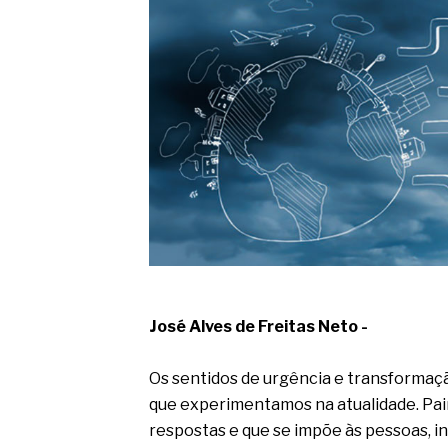
O movimento regular reduz em 
melhora o metabolismo
O desenvolvimento de indicado
governança das organizações
O desenho industrial ganha es
competitiva nas empresas
As variações dimensionais dos
cimentícios com fibra de vidro
A próxima vantagem competitiv
A IA elevou a régua do compra
ficou ainda mais humana
José Alves de Freitas Neto -
Os sentidos de urgência e transformaç
que experimentamos na atualidade. Pai
respostas e que se impõe às pessoas, 