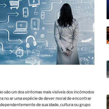
19% o risco de morte precoce e
res nas atividades de
paço como estratégia
 produtos de materiais
a não está no modelo de IA
dor B2B e a venda complexa
ão são um dos sintomas mais visíveis dos incômodos
ra no ar uma espécie de dever moral de encontrar
independentemente de sua idade, cultura ou grupo