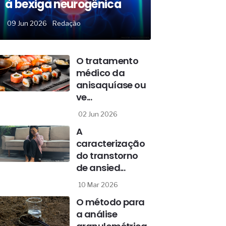
à bexiga neurogênica
09 Jun 2026
Redação
O tratamento
médico da
anisaquíase ou
ve...
02 Jun 2026
A
caracterização
do transtorno
de ansied...
10 Mar 2026
O método para
a análise