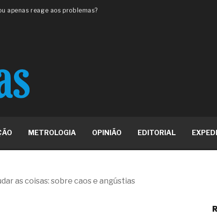
 ou apenas reage aos problemas?
unda a frio in situ com emulsão
e má-fé para tentar criar uma
NBR ISO
ome metabólica
 no ânus
ma de ovário
me da fadiga crônica
s cabelos ou calvície
para o resultado positivo
ção em estruturas hidráulicas de
ÇÃO
METROLOGIA
OPINIÃO
EDITORIAL
EXPED
19% o risco de morte precoce e
res nas atividades de
ar as coisas: sobre caos e angústias
paço como estratégia
R
 produtos de materiais