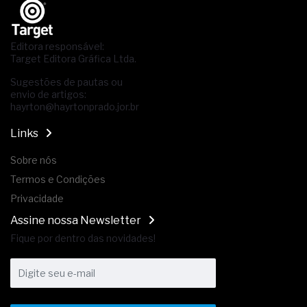
Editora responsável:
Target Editora Gráfica Ltda.
Sugestões de pautas ou
envio de artigos:
hayrton@hayrtonprado.jor.br
Links
Sobre nós
Termos e Condições
Privacidade
Assine nossa Newsletter
Fique por dentro das novidades!