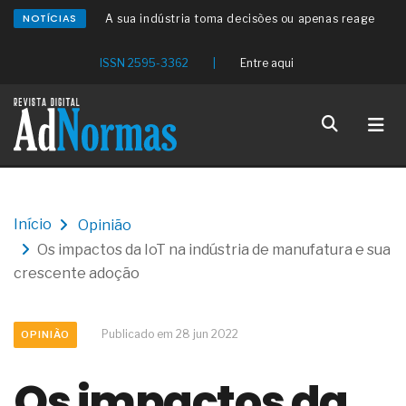
NOTÍCIAS
A sua indústria toma decisões ou apenas reage
aos problemas?
Os serviços de reciclagem profunda a frio in situ
ISSN 2595-3362
|
Entre aqui
com emulsão asfáltica
Os gestores da ABNT litigam de má-fé para
tentar criar uma reserva de mercado sobre as
NBR ISO
Os critérios médicos da síndrome metabólica
A prevenção clínica da coceira no ânus
Os sintomas clínicos do teratoma de ovário
O tratamento médico da síndrome da fadiga
Início
Opinião
crônica
Os impactos da IoT na indústria de manufatura e sua
As causas médicas da queda dos cabelos ou
calvície
crescente adoção
Quando a gestão é o obstáculo para o resultado
positivo
Os procedimentos para a inspeção em estruturas
Publicado em 28 jun 2022
OPINIÃO
hidráulicas de concreto de obras
O movimento regular reduz em 19% o risco de
Os impactos da
morte precoce e melhora o metabolismo
O desenvolvimento de indicadores nas atividades