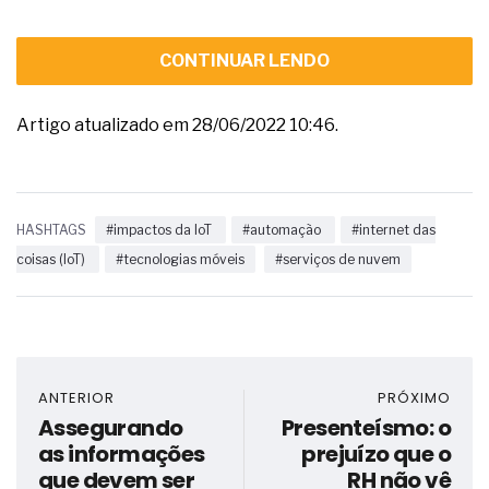
CONTINUAR LENDO
Artigo atualizado em 28/06/2022 10:46.
HASHTAGS
#impactos da IoT
#automação
#internet das
coisas (IoT)
#tecnologias móveis
#serviços de nuvem
ANTERIOR
PRÓXIMO
Assegurando
Presenteísmo: o
as informações
prejuízo que o
que devem ser
RH não vê