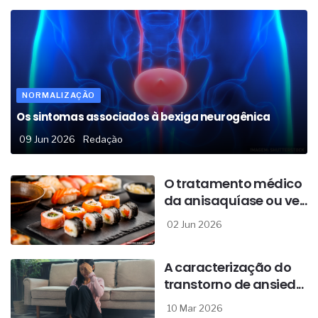
NORMALIZAÇÃO
Os sintomas associados à bexiga neurogênica
09 Jun 2026
Redação
O tratamento médico
da anisaquíase ou ve...
02 Jun 2026
A caracterização do
transtorno de ansied...
10 Mar 2026