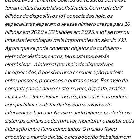
A prevenção clínica da coceira no ânus
ferramentas industriais sofisticadas. Com mais de 7
Os sintomas clínicos do teratoma de ovário
bilhões de dispositivos IoT conectados hoje, os
O tratamento médico da síndrome da fadiga
crônica
especialistas esperam que esse número cresça para 10
As causas médicas da queda dos cabelos ou
bilhões em 2020 e 22 bilhões em 2025. a IoT se tornou
calvície
uma das tecnologias mais importantes do século XXI.
Quando a gestão é o obstáculo para o resultado
Agora que se pode conectar objetos do cotidiano -
positivo
Os procedimentos para a inspeção em estruturas
eletrodomésticos, carros, termostatos, babás
hidráulicas de concreto de obras
eletrônicas - à internet por meio de dispositivos
O movimento regular reduz em 19% o risco de
incorporados, é possível uma comunicação perfeita
morte precoce e melhora o metabolismo
entre pessoas, processos e outras coisas. Por meio da
O desenvolvimento de indicadores nas atividades
de governança das organizações
computação de baixo custo, nuvem, big data, análise
O desenho industrial ganha espaço como
avançada e tecnologias móveis, coisas físicas podem
estratégia competitiva nas empresas
compartilhar e coletar dados com o mínimo de
As variações dimensionais dos produtos de
intervenção humana. Nesse mundo hiperconectado, os
materiais cimentícios com fibra de vidro
sistemas digitais podem gravar, monitorar e ajustar cada
A próxima vantagem competitiva não está no
modelo de IA
interação entre itens conectados. O mundo físico
A IA elevou a régua do comprador B2B e a venda
encontra o mundo digital, e eles poderão trabalham em