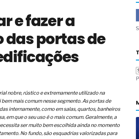
a não está no modelo de IA
r e fazer a
dor B2B e a venda complexa
 massa dos fios, cabos e
S
das portas de
as com tipologia de giro para as
edificações
 ou apenas reage aos problemas?
unda a frio in situ com emulsão
e má-fé para tentar criar uma
P
NBR ISO
ome metabólica
 no ânus
al nobre, rústico e extremamente utilizado na
ma de ovário
á foi bem mais comum nesse segmento. As portas de
me da fadiga crônica
s internamente, como em salas, quartos, banheiros
s cabelos ou calvície
sa, em que o seu uso é o mais comum. Geralmente, a
para o resultado positivo
 necessita ser muito bem escolhida ainda no momento
ção em estruturas hidráulicas de
tamento. No fundo, são esquadrias valorizadas para