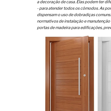
O movimento regular reduz em 
a decoração de casa. Elas podem ter dife
melhora o metabolismo
- para atender todos os cômodos. As por
O desenvolvimento de indicado
dispensam o uso de dobradiças comuns. 
governança das organizações
normativos de instalação e manutenção
O desenho industrial ganha es
competitiva nas empresas
portas de madeira para edificações, pr
As variações dimensionais dos
cimentícios com fibra de vidro
A próxima vantagem competitiv
A IA elevou a régua do compra
ficou ainda mais humana