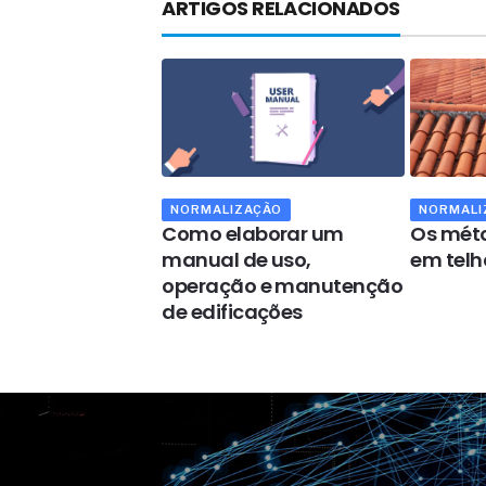
ARTIGOS RELACIONADOS
NORMALIZAÇÃO
NORMALI
to pede
Como elaborar um
Os méto
na estratégia
manual de uso,
em telh
utenções
operação e manutenção
de edificações