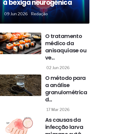
à bexiga neurogênica
09 Jun 2026
Redação
O tratamento
médico da
anisaquíase ou
ve...
02 Jun 2026
O método para
a análise
granulométrica
d...
17 Mar 2026
As causas da
infecção larva