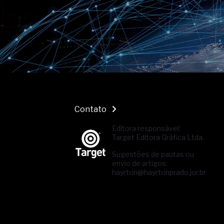
Contato
Editora responsável:
Target Editora Gráfica Ltda.
Sugestões de pautas ou
envio de artigos:
hayrton@hayrtonprado.jor.br