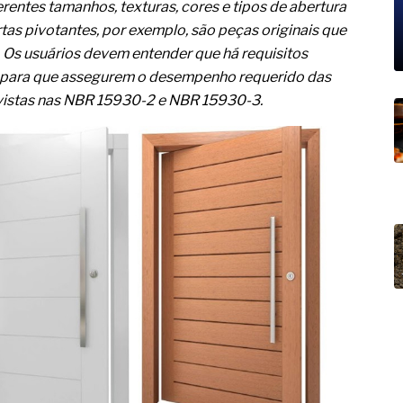
19% o risco de morte precoce e
rentes tamanhos, texturas, cores e tipos de abertura
tas pivotantes, por exemplo, são peças originais que
res nas atividades de
Os usuários devem entender que há requisitos
 para que assegurem o desempenho requerido das
paço como estratégia
evistas nas NBR 15930-2 e NBR 15930-3.
 produtos de materiais
a não está no modelo de IA
dor B2B e a venda complexa