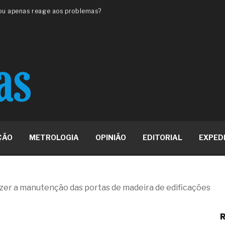
 ou apenas reage aos problemas?
unda a frio in situ com emulsão
e má-fé para tentar criar uma
NBR ISO
ome metabólica
 no ânus
ma de ovário
me da fadiga crônica
s cabelos ou calvície
para o resultado positivo
ção em estruturas hidráulicas de
ÇÃO
METROLOGIA
OPINIÃO
EDITORIAL
EXPED
19% o risco de morte precoce e
res nas atividades de
azer a manutenção das portas de madeira de edificações
paço como estratégia
R
 produtos de materiais