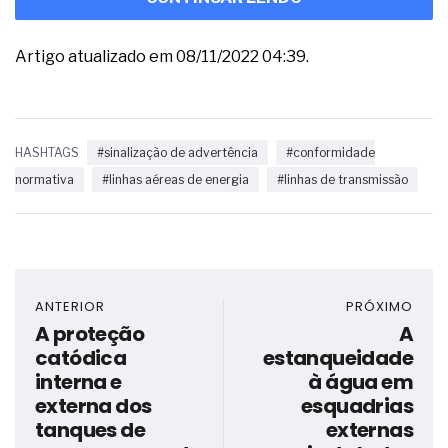
Artigo atualizado em 08/11/2022 04:39.
HASHTAGS
#sinalização de advertência
#conformidade
normativa
#linhas aéreas de energia
#linhas de transmissão
ANTERIOR
PRÓXIMO
A proteção
A
catódica
estanqueidade
interna e
à água em
externa dos
esquadrias
tanques de
externas