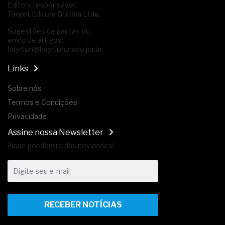
Editora responsável:
Target Editora Gráfica Ltda.
Sugestões de pautas ou
envio de artigos:
hayrton@hayrtonprado.jor.br
Links
Sobre nós
Termos e Condições
Privacidade
Assine nossa Newsletter
Fique por dentro das novidades!
RECEBER NOTÍCIAS