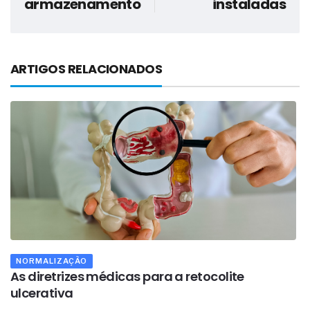
armazenamento
instaladas
ARTIGOS RELACIONADOS
NORMALIZAÇÃO
As diretrizes médicas para a retocolite
A
ulcerativa
n