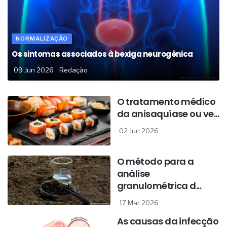
NORMALIZAÇÃO
Os sintomas associados à bexiga neurogênica
09 Jun 2026
Redação
O tratamento médico
da anisaquíase ou ve...
02 Jun 2026
O método para a
análise
granulométrica d...
17 Mar 2026
As causas da infecção