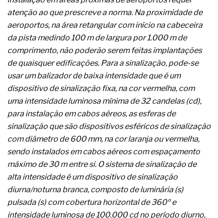
A prevenção clínica da coceira no ânus
atenção ao que prescreve a norma. Na proximidade de
Os sintomas clínicos do teratoma de ovário
aeroportos, na área retangular com início na cabeceira
O tratamento médico da síndrome da fadiga
crônica
da pista medindo 100 m de largura por 1.000 m de
As causas médicas da queda dos cabelos ou
comprimento, não poderão serem feitas implantações
calvície
de quaisquer edificações. Para a sinalização, pode-se
Quando a gestão é o obstáculo para o resultado
usar um balizador de baixa intensidade que é um
positivo
Os procedimentos para a inspeção em estruturas
dispositivo de sinalização fixa, na cor vermelha, com
hidráulicas de concreto de obras
uma intensidade luminosa mínima de 32 candelas (cd),
O movimento regular reduz em 19% o risco de
para instalação em cabos aéreos, as esferas de
morte precoce e melhora o metabolismo
sinalização que são dispositivos esféricos de sinalização
O desenvolvimento de indicadores nas atividades
de governança das organizações
com diâmetro de 600 mm, na cor laranja ou vermelha,
O desenho industrial ganha espaço como
sendo instalados em cabos aéreos com espaçamento
estratégia competitiva nas empresas
máximo de 30 m entre si. O sistema de sinalização de
As variações dimensionais dos produtos de
alta intensidade é um dispositivo de sinalização
materiais cimentícios com fibra de vidro
diurna/noturna branca, composto de luminária (s)
A próxima vantagem competitiva não está no
modelo de IA
pulsada (s) com cobertura horizontal de 360º e
A IA elevou a régua do comprador B2B e a venda
intensidade luminosa de 100.000 cd no período diurno,