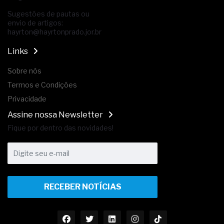
Sugestões de pautas ou
envio de artigos:
hayrton@hayrtonprado.jor.br
Links
Sobre nós
Termos e Condições
Privacidade
Assine nossa Newsletter
Fique por dentro das novidades!
RECEBER NOTÍCIAS