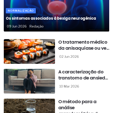
NORMALIZAÇÃO
Os sintomas associados à bexiga neurogênica
09 Jun 2026
Redação
O tratamento médico
da anisaquíase ou ve...
02 Jun 2026
A caracterização do
transtorno de ansied...
10 Mar 2026
O método para a
análise