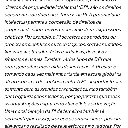
A prevenção clínica da coceira no ânus
direitos de propriedade intelectual (DPI) são os direitos
Os sintomas clínicos do teratoma de ovário
decorrentes de diferentes formas da PI. A propriedade
O tratamento médico da síndrome da fadiga
crônica
intelectual permite a concessão de direitos de
As causas médicas da queda dos cabelos ou
propriedade sobre novos conhecimentos e expressões
calvície
criativas. Por exemplo, a PI se refere aos produtos ou
Quando a gestão é o obstáculo para o resultado
processos científicos ou tecnológicos, software, dados,
positivo
Os procedimentos para a inspeção em estruturas
know-how, obras literárias e artísticas, desenhos,
hidráulicas de concreto de obras
símbolos e nomes. Existem vários tipos de DPI que
O movimento regular reduz em 19% o risco de
protegem diferentes saídas de inovação. A PI está se
morte precoce e melhora o metabolismo
tornando cada vez mais importante em escala global na
O desenvolvimento de indicadores nas atividades
de governança das organizações
atual economia do conhecimento. A PI é importante não
O desenho industrial ganha espaço como
somente para as grandes organizações, mas também
estratégia competitiva nas empresas
para organizações menores, porque permite que todas
As variações dimensionais dos produtos de
as organizações capturem os benefícios da inovação.
materiais cimentícios com fibra de vidro
Uma consideração da PI de terceiros também é
A próxima vantagem competitiva não está no
modelo de IA
pertinente para assegurar que as organizações possam
A IA elevou a régua do comprador B2B e a venda
alavancar o resultado de seus esforços inovadores. Por