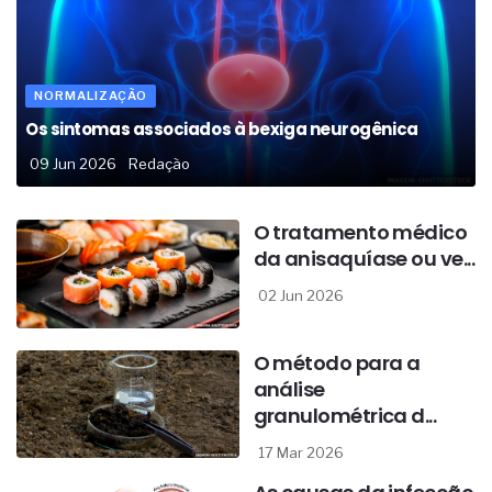
NORMALIZAÇÃO
Os sintomas associados à bexiga neurogênica
09 Jun 2026
Redação
O tratamento médico
da anisaquíase ou ve...
02 Jun 2026
O método para a
análise
granulométrica d...
17 Mar 2026