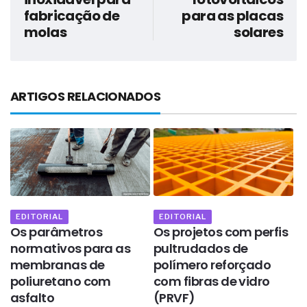
fabricação de
para as placas
molas
solares
ARTIGOS RELACIONADOS
EDITORIAL
EDITORIAL
Os parâmetros
Os projetos com perfis
A
normativos para as
pultrudados de
n
e
membranas de
polímero reforçado
e
poliuretano com
com fibras de vidro
b
asfalto
(PRVF)
q