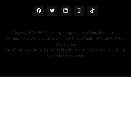
Copyright© 1994-2026 Target Engenharia e Consultoria Ltda.
Av. das Nações Unidas, 18801 - Cj. 1501 - São Paulo - SP | CEP 04795-
000 - Brasil
Tel.: [55] 11 5641.4655 Ramal 881 | CNPJ: 00.000.028/0001-29. Todos
os direitos reservados.