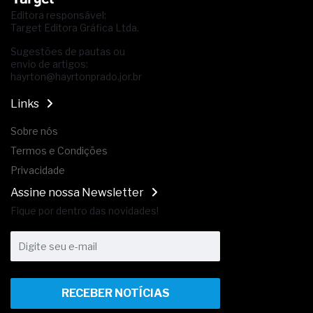
Editora responsável:
Target Editora Gráfica Ltda.
Sugestões de pautas ou
envio de artigos:
hayrton@hayrtonprado.jor.br
Links
Sobre nós
Termos e Condições
Privacidade
Assine nossa Newsletter
Fique por dentro das novidades!
RECEBER NOTÍCIAS