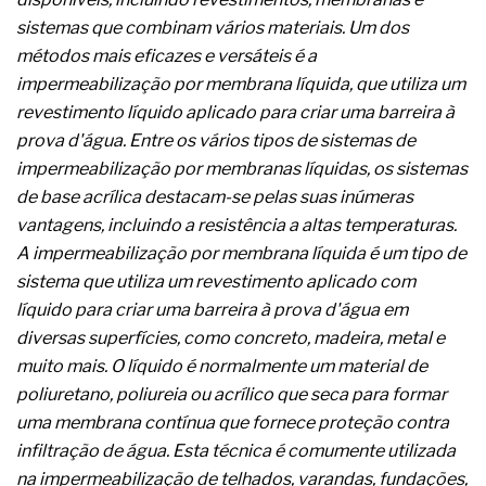
A prevenção clínica da coceira no ânus
sistemas que combinam vários materiais. Um dos
Os sintomas clínicos do teratoma de ovário
métodos mais eficazes e versáteis é a
O tratamento médico da síndrome da fadiga
crônica
impermeabilização por membrana líquida, que utiliza um
As causas médicas da queda dos cabelos ou
revestimento líquido aplicado para criar uma barreira à
calvície
prova d'água. Entre os vários tipos de sistemas de
Quando a gestão é o obstáculo para o resultado
impermeabilização por membranas líquidas, os sistemas
positivo
Os procedimentos para a inspeção em estruturas
de base acrílica destacam-se pelas suas inúmeras
hidráulicas de concreto de obras
vantagens, incluindo a resistência a altas temperaturas.
O movimento regular reduz em 19% o risco de
A impermeabilização por membrana líquida é um tipo de
morte precoce e melhora o metabolismo
sistema que utiliza um revestimento aplicado com
O desenvolvimento de indicadores nas atividades
de governança das organizações
líquido para criar uma barreira à prova d'água em
O desenho industrial ganha espaço como
diversas superfícies, como concreto, madeira, metal e
estratégia competitiva nas empresas
muito mais. O líquido é normalmente um material de
As variações dimensionais dos produtos de
poliuretano, poliureia ou acrílico que seca para formar
materiais cimentícios com fibra de vidro
uma membrana contínua que fornece proteção contra
A próxima vantagem competitiva não está no
modelo de IA
infiltração de água. Esta técnica é comumente utilizada
A IA elevou a régua do comprador B2B e a venda
na impermeabilização de telhados, varandas, fundações,