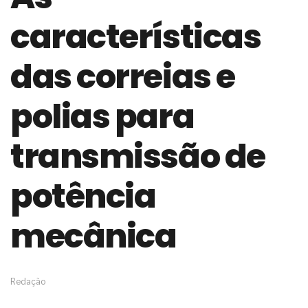
de governança das organizações
características
O desenho industrial ganha espaço como
estratégia competitiva nas empresas
As variações dimensionais dos produtos de
das correias e
materiais cimentícios com fibra de vidro
A próxima vantagem competitiva não está no
modelo de IA
polias para
A IA elevou a régua do comprador B2B e a venda
complexa ficou ainda mais humana
transmissão de
A verificação dimensional e de massa dos fios,
cabos e condutores elétricos
A fabricação conforme das portas com tipologia
potência
de giro para as saídas de emergência
A sua indústria toma decisões ou apenas reage
aos problemas?
mecânica
Os serviços de reciclagem profunda a frio in situ
com emulsão asfáltica
Os gestores da ABNT litigam de má-fé para
tentar criar uma reserva de mercado sobre as
Redação
NBR ISO
Os critérios médicos da síndrome metabólica