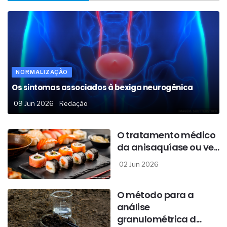
NORMALIZAÇÃO
Os sintomas associados à bexiga neurogênica
09 Jun 2026
Redação
O tratamento médico
da anisaquíase ou ve...
02 Jun 2026
O método para a
análise
granulométrica d...