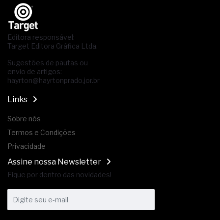
Editora responsável:
Target Editora Gráfica Ltda.
Sugestões de pautas ou
envio de artigos:
hayrton@hayrtonprado.jor.br
Links
Sobre nós
Termos e Condições
Privacidade
Assine nossa Newsletter
Fique por dentro das novidades!