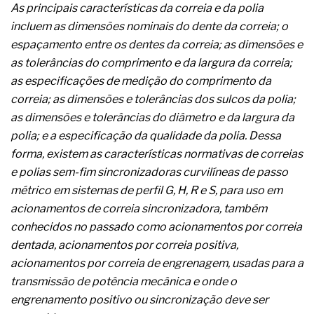
A prevenção clínica da coceira no ânus
As principais características da correia e da polia
Os sintomas clínicos do teratoma de ovário
incluem as dimensões nominais do dente da correia; o
O tratamento médico da síndrome da fadiga
espaçamento entre os dentes da correia; as dimensões e
crônica
as tolerâncias do comprimento e da largura da correia;
As causas médicas da queda dos cabelos ou
as especificações de medição do comprimento da
calvície
Quando a gestão é o obstáculo para o resultado
correia; as dimensões e tolerâncias dos sulcos da polia;
positivo
as dimensões e tolerâncias do diâmetro e da largura da
Os procedimentos para a inspeção em estruturas
polia; e a especificação da qualidade da polia. Dessa
hidráulicas de concreto de obras
forma, existem as características normativas de correias
O movimento regular reduz em 19% o risco de
morte precoce e melhora o metabolismo
e polias sem-fim sincronizadoras curvilíneas de passo
O desenvolvimento de indicadores nas atividades
métrico em sistemas de perfil G, H, R e S, para uso em
de governança das organizações
acionamentos de correia sincronizadora, também
O desenho industrial ganha espaço como
conhecidos no passado como acionamentos por correia
estratégia competitiva nas empresas
As variações dimensionais dos produtos de
dentada, acionamentos por correia positiva,
materiais cimentícios com fibra de vidro
acionamentos por correia de engrenagem, usadas para a
A próxima vantagem competitiva não está no
transmissão de potência mecânica e onde o
modelo de IA
engrenamento positivo ou sincronização deve ser
A IA elevou a régua do comprador B2B e a venda