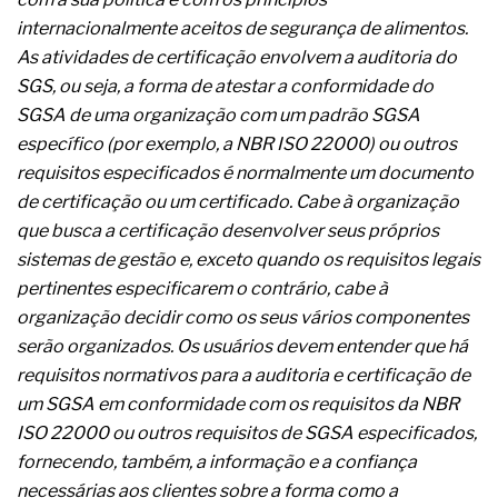
A prevenção clínica da coceira no ânus
internacionalmente aceitos de segurança de alimentos.
Os sintomas clínicos do teratoma de ovário
As atividades de certificação envolvem a auditoria do
O tratamento médico da síndrome da fadiga
crônica
SGS, ou seja, a forma de atestar a conformidade do
As causas médicas da queda dos cabelos ou
SGSA de uma organização com um padrão SGSA
calvície
específico (por exemplo, a NBR ISO 22000) ou outros
Quando a gestão é o obstáculo para o resultado
requisitos especificados é normalmente um documento
positivo
Os procedimentos para a inspeção em estruturas
de certificação ou um certificado. Cabe à organização
hidráulicas de concreto de obras
que busca a certificação desenvolver seus próprios
O movimento regular reduz em 19% o risco de
sistemas de gestão e, exceto quando os requisitos legais
morte precoce e melhora o metabolismo
pertinentes especificarem o contrário, cabe à
O desenvolvimento de indicadores nas atividades
de governança das organizações
organização decidir como os seus vários componentes
O desenho industrial ganha espaço como
serão organizados. Os usuários devem entender que há
estratégia competitiva nas empresas
requisitos normativos para a auditoria e certificação de
As variações dimensionais dos produtos de
um SGSA em conformidade com os requisitos da NBR
materiais cimentícios com fibra de vidro
ISO 22000 ou outros requisitos de SGSA especificados,
A próxima vantagem competitiva não está no
modelo de IA
fornecendo, também, a informação e a confiança
A IA elevou a régua do comprador B2B e a venda
necessárias aos clientes sobre a forma como a