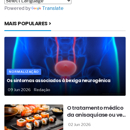
Powered by
Translate
MAIS POPULARES >
NORMALIZAÇÃO
Os sintomas associados à bexiga neurogênica
09 Jun 2026
Redação
O tratamento médico
da anisaquíase ou ve...
02 Jun 2026