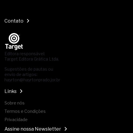
Contato
Editora responsável:
Target Editora Gráfica Ltda.
Sugestões de pautas ou
envio de artigos:
hayrton@hayrtonprado.jor.br
Links
Sobre nós
Termos e Condições
Privacidade
Assine nossa Newsletter