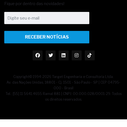
Fique por dentro das novidades!
RECEBER NOTÍCIAS
Copyright© 1994-2026 Target Engenharia e Consultoria Ltda.
Av. das Nações Unidas, 18801 - Cj. 1501 - São Paulo - SP | CEP 04795-
000 - Brasil
Tel.: [55] 11 5641.4655 Ramal 881 | CNPJ: 00.000.028/0001-29. Todos
os direitos reservados.