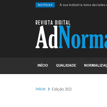
NOTÍCIAS
A sua indústria toma decisões
Os serviços de reciclagem prof
asfáltica
Os gestores da ABNT litigam d
reserva de mercado sobre as 
Os critérios médicos da síndr
A prevenção clínica da coceira
Os sintomas clínicos do terato
O tratamento médico da síndro
As causas médicas da queda do
Quando a gestão é o obstáculo 
Os procedimentos para a inspe
INÍCIO
QUALIDADE
NORMALIZA
concreto de obras
O movimento regular reduz em 
melhora o metabolismo
O desenvolvimento de indicado
governança das organizações
Início
Edição 302
O desenho industrial ganha es
competitiva nas empresas
As variações dimensionais dos
cimentícios com fibra de vidro