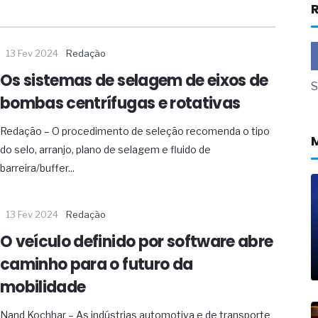
R
a não está no modelo de IA
dor B2B e a venda complexa
13 Fev 2024
Redação
 massa dos fios, cabos e
Os sistemas de selagem de eixos de
S
as com tipologia de giro para as
bombas centrífugas e rotativas
 ou apenas reage aos problemas?
Redação – O procedimento de seleção recomenda o tipo
unda a frio in situ com emulsão
do selo, arranjo, plano de selagem e fluido de
e má-fé para tentar criar uma
barreira/buffer...
NBR ISO
ome metabólica
 no ânus
13 Fev 2024
Redação
ma de ovário
O veículo definido por software abre
me da fadiga crônica
s cabelos ou calvície
caminho para o futuro da
para o resultado positivo
mobilidade
ção em estruturas hidráulicas de
Nand Kochhar – As indústrias automotiva e de transporte