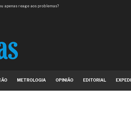
 ou apenas reage aos problemas?
unda a frio in situ com emulsão
e má-fé para tentar criar uma
NBR ISO
ome metabólica
 no ânus
ma de ovário
me da fadiga crônica
s cabelos ou calvície
para o resultado positivo
ção em estruturas hidráulicas de
ÇÃO
METROLOGIA
OPINIÃO
EDITORIAL
EXPED
19% o risco de morte precoce e
res nas atividades de
paço como estratégia
 produtos de materiais