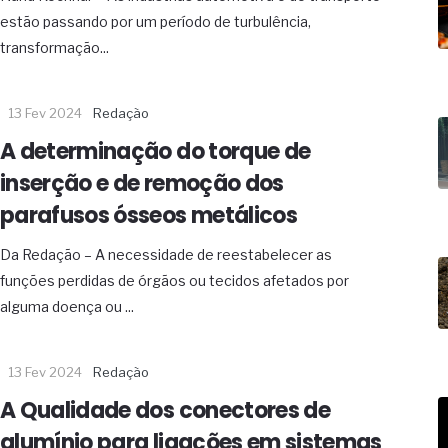
19% o risco de morte precoce e
estão passando por um período de turbulência,
res nas atividades de
transformação...
paço como estratégia
13 Fev 2024
Redação
 produtos de materiais
A determinação do torque de
a não está no modelo de IA
inserção e de remoção dos
dor B2B e a venda complexa
parafusos ósseos metálicos
Da Redação – A necessidade de reestabelecer as
funções perdidas de órgãos ou tecidos afetados por
alguma doença ou ...
13 Fev 2024
Redação
A Qualidade dos conectores de
alumínio para ligações em sistemas