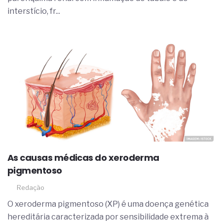
complexa ficou ainda mais humana
interstício, fr...
As causas médicas do xeroderma
pigmentoso
Redação
O xeroderma pigmentoso (XP) é uma doença genética
hereditária caracterizada por sensibilidade extrema à