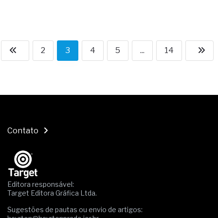
2
3
4
5
...
14
Contato
Editora responsável:
Target Editora Gráfica Ltda.
Sugestões de pautas ou envio de artigos: