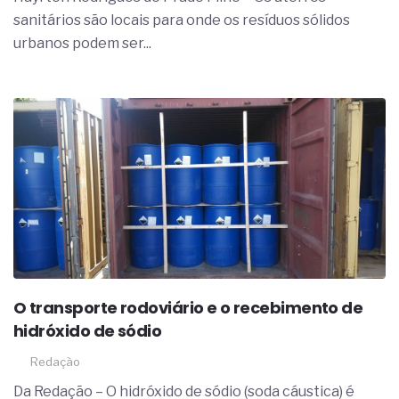
complexa ficou ainda mais humana
sanitários são locais para onde os resíduos sólidos
urbanos podem ser...
O transporte rodoviário e o recebimento de
hidróxido de sódio
Redação
Da Redação – O hidróxido de sódio (soda cáustica) é