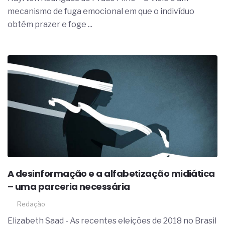
complexa ficou ainda mais humana
mecanismo de fuga emocional em que o indivíduo
obtém prazer e foge ...
A desinformação e a alfabetização midiática
– uma parceria necessária
Redação
Elizabeth Saad - As recentes eleições de 2018 no Brasil