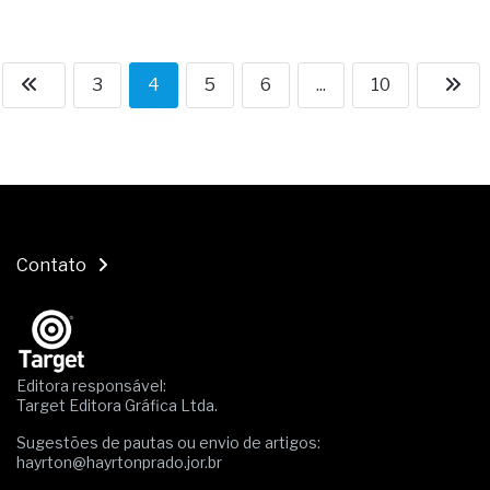
3
4
5
6
...
10
Contato
Editora responsável:
Target Editora Gráfica Ltda.
Sugestões de pautas ou envio de artigos:
hayrton@hayrtonprado.jor.br