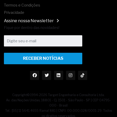
Termos e Condições
Privacidade
Assine nossa Newsletter
Fique por dentro das novidades!
RECEBER NOTÍCIAS
Copyright© 1994-2026 Target Engenharia e Consultoria Ltda.
Av. das Nações Unidas, 18801 - Cj. 1501 - São Paulo - SP | CEP 04795-
000 - Brasil
Tel.: [55] 11 5641.4655 Ramal 881 | CNPJ: 00.000.028/0001-29. Todos
os direitos reservados.