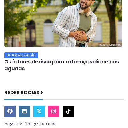
NORMALIZAÇÃO
Os fatores de risco para a doenças diarreicas
A
agudas
d
REDES SOCIAS >
Siga-nos /targetnormas