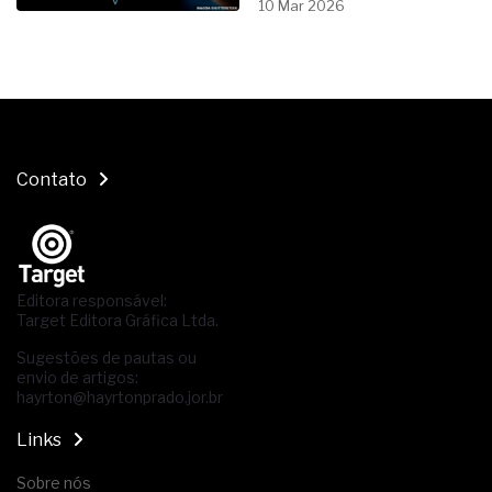
10 Mar 2026
Contato
Editora responsável:
Target Editora Gráfica Ltda.
Sugestões de pautas ou
envio de artigos:
hayrton@hayrtonprado.jor.br
Links
Sobre nós