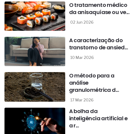
O tratamento médico
da anisaquíase ou ve...
02 Jun 2026
A caracterização do
transtorno de ansied...
10 Mar 2026
O método para a
análise
granulométrica d...
17 Mar 2026
A bolha da
inteligência artificial e
a r...