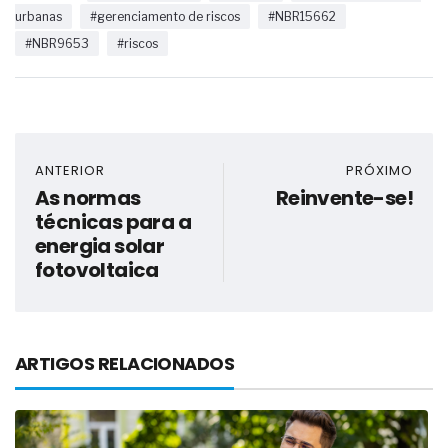
urbanas
#gerenciamento de riscos
#NBR15662
#NBR9653
#riscos
ANTERIOR
PRÓXIMO
As normas
Reinvente-se!
técnicas para a
energia solar
fotovoltaica
ARTIGOS RELACIONADOS