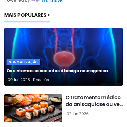
Powered by
Translate
MAIS POPULARES >
NORMALIZAÇÃO
Os sintomas associados à bexiga neurogênica
09 Jun 2026
Redação
O tratamento médico
da anisaquíase ou ve...
02 Jun 2026