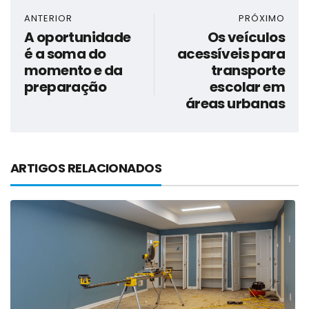
ANTERIOR
PRÓXIMO
A oportunidade
Os veículos
é a soma do
acessíveis para
momento e da
transporte
preparação
escolar em
áreas urbanas
ARTIGOS RELACIONADOS