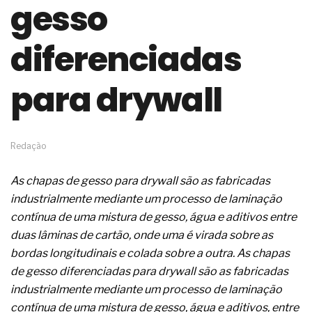
gesso
de governança das organizações
O desenho industrial ganha espaço como
estratégia competitiva nas empresas
diferenciadas
As variações dimensionais dos produtos de
materiais cimentícios com fibra de vidro
para drywall
A próxima vantagem competitiva não está no
modelo de IA
A IA elevou a régua do comprador B2B e a venda
complexa ficou ainda mais humana
A verificação dimensional e de massa dos fios,
Redação
cabos e condutores elétricos
A fabricação conforme das portas com tipologia
As chapas de gesso para drywall são as fabricadas
de giro para as saídas de emergência
industrialmente mediante um processo de laminação
A sua indústria toma decisões ou apenas reage
aos problemas?
contínua de uma mistura de gesso, água e aditivos entre
Os serviços de reciclagem profunda a frio in situ
duas lâminas de cartão, onde uma é virada sobre as
com emulsão asfáltica
bordas longitudinais e colada sobre a outra. As chapas
Os gestores da ABNT litigam de má-fé para
de gesso diferenciadas para drywall são as fabricadas
tentar criar uma reserva de mercado sobre as
NBR ISO
industrialmente mediante um processo de laminação
Os critérios médicos da síndrome metabólica
contínua de uma mistura de gesso, água e aditivos, entre