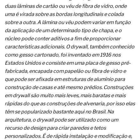
A prevenção clínica da coceira no ânus
duas lâminas de cartão ou véu de fibra de vidro, onde
Os sintomas clínicos do teratoma de ovário
uma é virada sobre as bordas longitudinais e colada
O tratamento médico da síndrome da fadiga
sobre a outra. A lâmina ou véu podem variar em função
crônica
As causas médicas da queda dos cabelos ou
da aplicação de um determinado tipo de chapa, e o
calvície
núcleo pode conter aditivos a fim de proporcionar
Quando a gestão é o obstáculo para o resultado
características adicionais. O drywall, também conhecido
positivo
como gesso cartonado, foi inventado em 1916 nos
Os procedimentos para a inspeção em estruturas
hidráulicas de concreto de obras
Estados Unidos e consiste em uma placa de gesso pré-
O movimento regular reduz em 19% o risco de
fabricada, encapada com papelão ou fibra de vidro e
morte precoce e melhora o metabolismo
que pode ser afixada em estruturas de alumínio para
O desenvolvimento de indicadores nas atividades
construção de casas e até mesmo prédios. Construções
de governança das organizações
em drywall são muito mais leves, mais baratas e mais
O desenho industrial ganha espaço como
estratégia competitiva nas empresas
rápidas do que as construções de alvenaria, por isso elas
As variações dimensionais dos produtos de
têm se popularizado bastante aqui no Brasil. Na
materiais cimentícios com fibra de vidro
arquitetura, o drywall pode ser utilizado como um
A próxima vantagem competitiva não está no
recurso de design para criar paredes e tetos
modelo de IA
A IA elevou a régua do comprador B2B e a venda
personalizados. É de rápida instalação e modificação e,