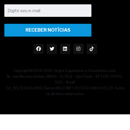
RECEBER NOTÍCIAS
Copyright© 1994-2026 Target Engenharia e Consultoria Ltda.
Av. das Nações Unidas, 18801 - Cj. 1501 - São Paulo - SP | CEP 04795-
000 - Brasil
Tel.: [55] 11 5641.4655 Ramal 881 | CNPJ: 00.000.028/0001-29. Todos
os direitos reservados.