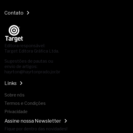
Contato
Editora responsável:
Target Editora Gráfica Ltda.
Sugestões de pautas ou
envio de artigos:
hayrton@hayrtonprado.jor.br
Links
Sobre nós
Termos e Condições
Privacidade
Assine nossa Newsletter
Fique por dentro das novidades!