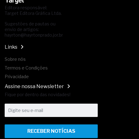
Editora responsável:
Target Editora Gráfica Ltda.
Sugestões de pautas ou
envio de artigos:
hayrton@hayrtonprado.jor.br
Links
Sobre nós
Termos e Condições
Privacidade
Assine nossa Newsletter
Fique por dentro das novidades!
RECEBER NOTÍCIAS