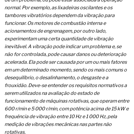
A prevenção clínica da coceira no ânus
normal. Por exemplo, as lixadeiras oscilantes e os
Os sintomas clínicos do teratoma de ovário
tambores vibratórios dependem da vibração para
O tratamento médico da síndrome da fadiga
crônica
funcionar. Os motores de combustão interna e
As causas médicas da queda dos cabelos ou
acionamentos de engrenagem, por outro lado,
calvície
experimentam uma certa quantidade de vibração
Quando a gestão é o obstáculo para o resultado
inevitável. A vibração pode indicar um problema e, se
positivo
Os procedimentos para a inspeção em estruturas
não for controlada, pode causar danos ou deterioração
hidráulicas de concreto de obras
acelerada. Ela pode ser causada por um ou mais fatores
O movimento regular reduz em 19% o risco de
em um determinado momento, sendo os mais comuns o
morte precoce e melhora o metabolismo
desequilíbrio, o desalinhamento, o desgaste e a
O desenvolvimento de indicadores nas atividades
de governança das organizações
frouxidão. Deve-se entender os requisitos normativos a
O desenho industrial ganha espaço como
serem utilizados na avaliação do estado de
estratégia competitiva nas empresas
funcionamento de máquinas rotativas, que operam entre
As variações dimensionais dos produtos de
600 r/min e 5 000 r/min, com potência acima de 15 kW e
materiais cimentícios com fibra de vidro
frequência de vibração entre 10 Hz e 1 000 Hz, pela
A próxima vantagem competitiva não está no
modelo de IA
medição de vibrações mecânicas nas partes não
A IA elevou a régua do comprador B2B e a venda
rotativas.