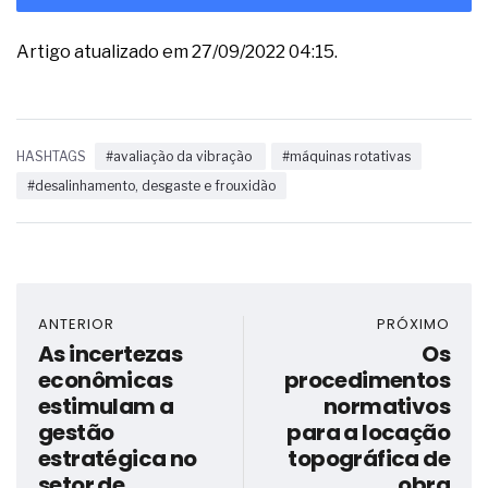
Artigo atualizado em 27/09/2022 04:15.
HASHTAGS
#avaliação da vibração
#máquinas rotativas
#desalinhamento, desgaste e frouxidão
ANTERIOR
PRÓXIMO
As incertezas
Os
econômicas
procedimentos
estimulam a
normativos
gestão
para a locação
estratégica no
topográfica de
setor de
obra