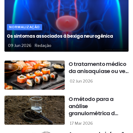
NORMALIZAÇÃO
Os sintomas associados à bexiga neurogênica
09 Jun 2026
Redação
O tratamento médico
da anisaquíase ou ve...
02 Jun 2026
O método para a
análise
granulométrica d...
17 Mar 2026