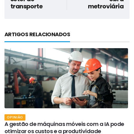
transporte
metroviária
ARTIGOS RELACIONADOS
OPINIÃO
A gestão de máquinas móveis com a IA pode
A
otimizar os custos e a produtividade
d