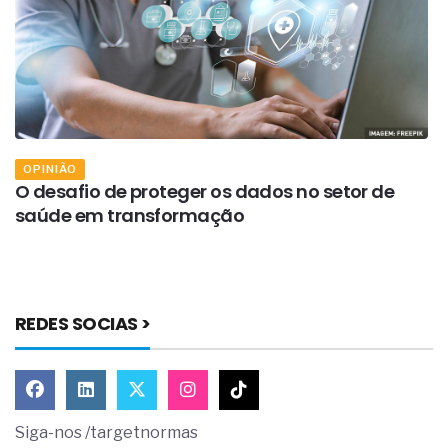
OPINIÃO
O desafio de proteger os dados no setor de
E
saúde em transformação
m
REDES SOCIAS >
Siga-nos /targetnormas