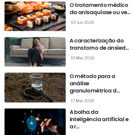
O tratamento médico
da anisaquíase ou ve...
02 Jun 2026
A caracterização do
transtorno de ansied...
10 Mar 2026
O método para a
análise
granulométrica d...
17 Mar 2026
A bolha da
inteligência artificial e
a r...