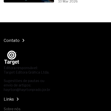
10 Mar 2026
Contato
Editora responsável:
Target Editora Gráfica Ltda.
Sugestões de pautas ou
envio de artigos:
hayrton@hayrtonprado.jor.br
Links
Sobre nós