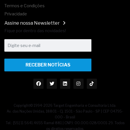
Termos e Condições
Privacidade
Assine nossa Newsletter
Fique por dentro das novidades!
RECEBER NOTÍCIAS
Copyright© 1994-2026 Target Engenharia e Consultoria Ltda.
Av. das Nações Unidas, 18801 - Cj. 1501 - São Paulo - SP | CEP 04795-
000 - Brasil
Tel.: [55] 11 5641.4655 Ramal 881 | CNPJ: 00.000.028/0001-29. Todos
os direitos reservados.