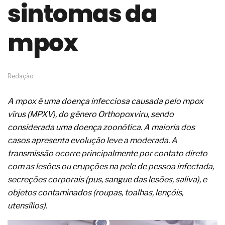
sintomas da
de governança das organizações
O desenho industrial ganha espaço como
estratégia competitiva nas empresas
mpox
As variações dimensionais dos produtos de
materiais cimentícios com fibra de vidro
A próxima vantagem competitiva não está no
modelo de IA
Redação
A IA elevou a régua do comprador B2B e a venda
complexa ficou ainda mais humana
A mpox é uma doença infecciosa causada pelo mpox
A verificação dimensional e de massa dos fios,
cabos e condutores elétricos
vírus (MPXV), do gênero Orthopoxviru, sendo
A fabricação conforme das portas com tipologia
considerada uma doença zoonótica. A maioria dos
de giro para as saídas de emergência
casos apresenta evolução leve a moderada. A
A sua indústria toma decisões ou apenas reage
transmissão ocorre principalmente por contato direto
aos problemas?
com as lesões ou erupções na pele de pessoa infectada,
Os serviços de reciclagem profunda a frio in situ
com emulsão asfáltica
secreções corporais (pus, sangue das lesões, saliva), e
Os gestores da ABNT litigam de má-fé para
objetos contaminados (roupas, toalhas, lençóis,
tentar criar uma reserva de mercado sobre as
utensílios).
NBR ISO
Os critérios médicos da síndrome metabólica