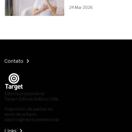
24 Mar 2026
Contato
Editora responsável:
Target Editora Gráfica Ltda.
Sugestões de pautas ou
envio de artigos:
hayrton@hayrtonprado.jor.br
Links