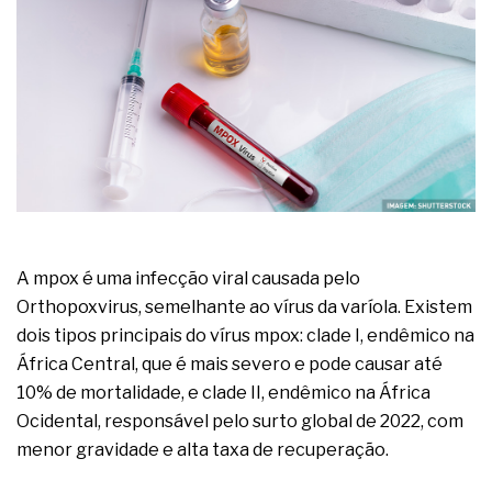
A prevenção clínica da coceira no ânus
Os sintomas clínicos do teratoma de ovário
O tratamento médico da síndrome da fadiga
crônica
As causas médicas da queda dos cabelos ou
calvície
Quando a gestão é o obstáculo para o resultado
positivo
Os procedimentos para a inspeção em estruturas
hidráulicas de concreto de obras
O movimento regular reduz em 19% o risco de
morte precoce e melhora o metabolismo
A mpox é uma infecção viral causada pelo
O desenvolvimento de indicadores nas atividades
Orthopoxvirus, semelhante ao vírus da varíola. Existem
de governança das organizações
dois tipos principais do vírus mpox: clade I, endêmico na
O desenho industrial ganha espaço como
estratégia competitiva nas empresas
África Central, que é mais severo e pode causar até
As variações dimensionais dos produtos de
10% de mortalidade, e clade II, endêmico na África
materiais cimentícios com fibra de vidro
Ocidental, responsável pelo surto global de 2022, com
A próxima vantagem competitiva não está no
menor gravidade e alta taxa de recuperação.
modelo de IA
A IA elevou a régua do comprador B2B e a venda