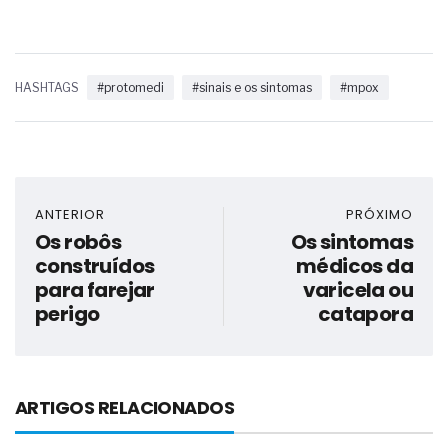
HASHTAGS
#protomedi
#sinais e os sintomas
#mpox
ANTERIOR
PRÓXIMO
Os robôs
Os sintomas
construídos
médicos da
para farejar
varicela ou
perigo
catapora
ARTIGOS RELACIONADOS