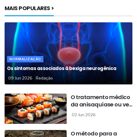
MAIS POPULARES >
NORMALIZAÇÃO
Os sintomas associados à bexiga neurogênica
09 Jun 2026
Redação
O tratamento médico
da anisaquíase ou ve...
02 Jun 2026
O método para a