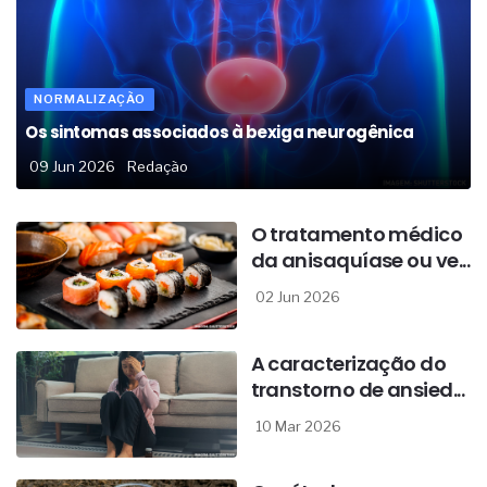
NORMALIZAÇÃO
Os sintomas associados à bexiga neurogênica
09 Jun 2026
Redação
O tratamento médico
da anisaquíase ou ve...
02 Jun 2026
A caracterização do
transtorno de ansied...
10 Mar 2026