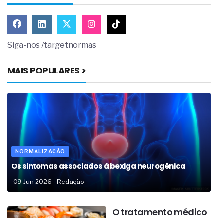
Siga-nos /targetnormas
MAIS POPULARES >
NORMALIZAÇÃO
Os sintomas associados à bexiga neurogênica
09 Jun 2026
Redação
O tratamento médico